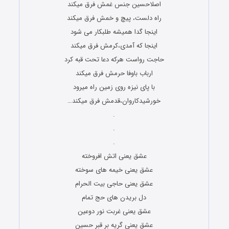
اصلاحسین جنس غمش فرق میکند
راه دلست، پیچ و خمش فرق میکند
اینجا گدا همیشه طلبکار می شود
اینجا که آمدی،کرمش فرق میکند
حاجت رواست هرکه دعا تحت قبه کرد
ارباب باوفا حرمش فرق میکند
با پای نیزه روی زمین راه میرود
خورشیدکاروان،قدمش فرق میکند…
.
.
.
عشق یعنی اتش افروخته
عشق یعنی خیمه های سوخته
عشق یعنی حاجی بیت الحرام
دل بریدن های حج تمام
عشق یعنی غربت نور دوعین
عشق یعنی گریه بر قبر حسین