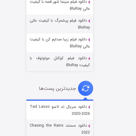
دانلود فیلم سینما شهر قصه با کیفیت
عالی BluRay
دانلود فیلم پیشمرگ با کیفیت عالی
BluRay
دانلود فیلم زیبا صدایم کن با کیفیت
جادوگری در مغولستان
عالی BluRay
۱۴ (زیرنویس)
قسمت
منتشر شد
دانلود فیلم کوکتل مولوتوف با
کیفیت BluRay
جدیدترین پست‌ها
دانلود سریال تد لاسو Ted Lasso
2020-2026
باب اسفنجی فصل ۱۷
دانلود مستند Chasing the Rains
۶ (زیرنویس)
قسمت
منتشر شد
2022