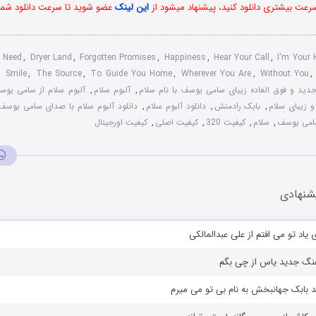
 سرعت بیشتری دانلود کنید، پیشنهاد میشود از
این لینک
عضو شوید تا سرعت دانلود شما 
I Need
,
Dryer Land
,
Forgotten Promises
,
Happiness
,
Hear Your Call
,
I'm Your 
,
Smile
,
The Source
,
To Guide You Home
,
Wherever You Are
,
Without You
جدید و فوق العاده زیبای سامی یوسف با نام سلام
,
آلبوم سلام
,
آلبوم سلام از سامی یو
 زیبای سلام
,
بابک رادمنش
,
دانلود آلبوم سلام
,
دانلود آلبوم سلام با صدای سامی یوسف
امی یوسف
,
سلام
,
کیفیت 320
,
کیفیت اصلی
,
کیفیت اورجینال
شنهادی
 یاد تو می افتم از علی عبدالمالکی
هنگ جدید یاس از چی بگم
 بابک جهانبخش به نام بی تو می میرم