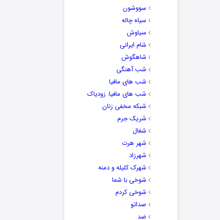
سووشون
سیاه چاله
سیاوش
شام ایرانی
شاهگوش
شب آهنگی
شب های مافیا
شب های مافیا: زودیاک
شبکه مخفی زنان
شریک جرم
شغال
شهر هرت
شهرزاد
شهرک کلیله و دمنه
شوخی با شما
شوخی کردم
صداتو
ضد