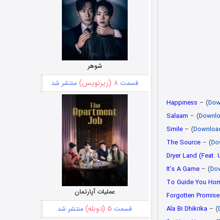
شوهر
۸ (زیرنویس)
قسمت
منتشر شد
Happiness
– (
Dow
Salaam
– (
Downl
Smile
– (
Downloa
The Source
– (
Do
Dryer Land (Feat
It’s A Game
– (
Do
To Guide You Ho
عملیات آپارتمان
Forgotten Promise
۵ (دوبله)
Ala Bi Dhikrika
– (
قسمت
منتشر شد