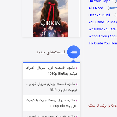
I’m Your Hope
– (
All I Need
– (
Down
Hear Your Call
– (
You Came To Me (F
Wherever You Are 
Without You (Acou
To Guide You Hom
قسمت‌های جدید
سریال زشت
۲ (زیرنویس)
قسمت
منتشر شد
دانلود قسمت اول سریال اعتراف
میکنم 1080p BluRay
دانلود قسمت چهارم سریال کوری با
کیفیت عالی BluRay
دانلود سریال بیست و یک با کیفیت
پس از ورود به لینک دانلود، روی دکمه Free Download کلیک کرده و سپس دکمه Create Download Link را بزنید تا لینک
عالی 1080p BluRay
دانلود قسمت سوم سریال کوری با