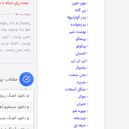
بوی خون
ضمنا برای اینکه با
بی گناه
برچسب ها
پدر گواردیولا
Hope
,
It's A Game
,
پدرخوانده
,
You Came To Me
پوست شیر
سامی یوسف
,
آلبوم 
پیشگو
یوسف
,
آهنگ جدید و
پیکولو
ترانه سامی یوسف
,
س
تاسیان
تی ان تی
جادوگر
جان سخت
مطالب پی
جزیره
جنگل آسفالت
دانلود آهنگ زیبای
جوکر
جیران
دانلود مستقیم آ
چهره شو
چیدمانه
دانلود آهنگ جدید
حرفه ای