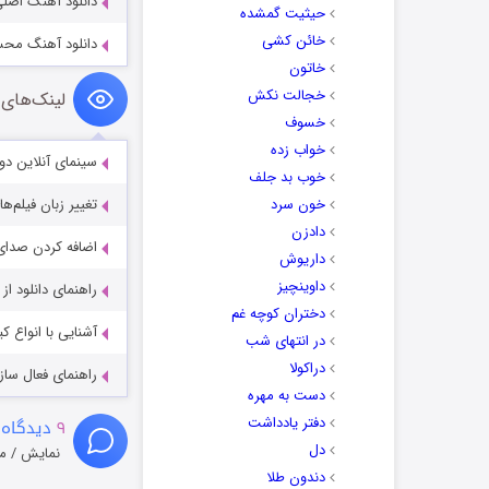
دانلود آهنگ اصل
حیثیت گمشده
خائن کشی
دانلود آهنگ مح
خاتون
خجالت نکش
لینک‌های 
خسوف
خواب زده
سینمای آنلاین دو
خوب بد جلف
خون سرد
تغییر زبان فیلم‌ها
دادزن
اضافه کردن صدای 
داریوش
داوینچیز
راهنمای دانلود ا
دختران کوچه غم
آشنایی با انواع ک
در انتهای شب
دراکولا
راهنمای فعال سازی کیفیت R
دست به مهره
دفتر یادداشت
۹
دیدگاه 
دل
نمایش / م
دندون طلا