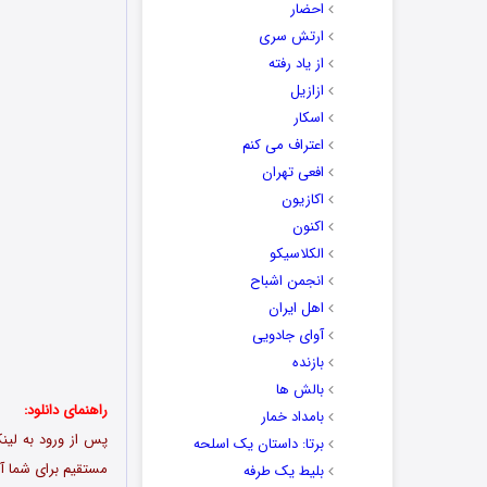
احضار
ارتش سری
از یاد رفته
ازازیل
اسکار
اعتراف می کنم
افعی تهران
اکازیون
اکنون
الکلاسیکو
انجمن اشباح
اهل ایران
آوای جادویی
بازنده
بالش ها
راهنمای دانلود:
بامداد خمار
برتا: داستان یک اسلحه
مستقیم برای شما آم
بلیط یک‌‌ طرفه