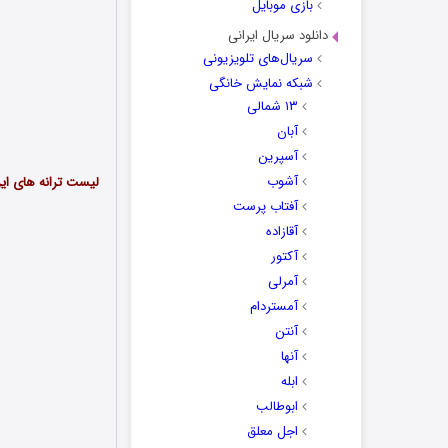
بازی موبایل
دانلود سریال ایرانی
سریال‌های تلویزیونی
شبکه نمایش خانگی
۱۳ شمالی
آبان
آسپرین
آشوب
لیست ترانه های ای
آفتاب پرست
آقازاده
آکتور
آمرلی
آمستردام
آنتن
آنها
ابله
ابوطالب
اجل معلق