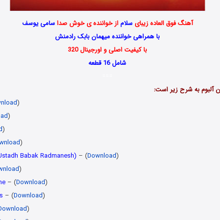
آهنگ فوق العاده زیبای
سلام
از خواننده ی خوش صدا
سامی یوسف
با همراهی خواننده میهمان بابک رادمنش
با کیفیت اصلی و اورجینال 320
شامل 16 قطعه
===
ن آلبوم به شرح زیر است:
nload
)
oad
)
d
)
wnload
)
. Ustadh Babak Radmanesh)
– (
Download
)
wnload
)
me
– (
Download
)
s
– (
Download
)
Download
)