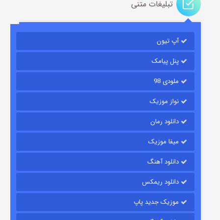
تبلیغات متنی
باب اسفنجی فصل ۱۷
آپ تیون
۶ (زیرنویس)
قسمت
منتشر شد
پنل پیامک
ملودی 98
نواز موزیک
دانلود رمان
میفا موزیک
رویایی برای تو
دانلود آهنگ
۱۵ (دوبله)
قسمت
منتشر شد
دانلود ریمکس
موزیک جدید پاپ