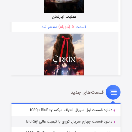
عملیات آپارتمان
۵ (دوبله)
قسمت
منتشر شد
قسمت‌های جدید
سریال زشت
۲ (زیرنویس)
قسمت
منتشر شد
دانلود قسمت اول سریال اعتراف میکنم 1080p BluRay
دانلود قسمت چهارم سریال کوری با کیفیت عالی BluRay