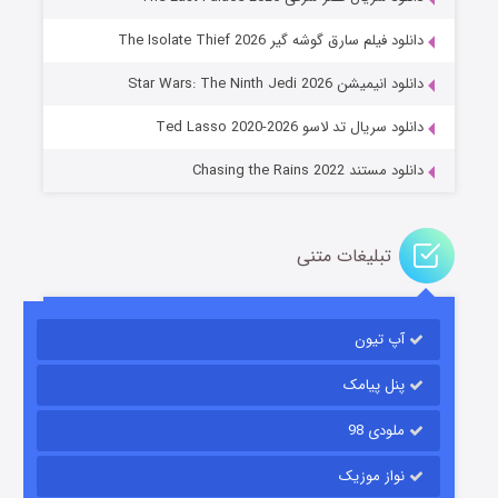
دانلود فیلم سارق گوشه گیر The Isolate Thief 2026
جادوگری در مغولستان
دانلود انیمیشن Star Wars: The Ninth Jedi 2026
14 (زیرنویس)
قسمت
منتشر شد
دانلود سریال تد لاسو Ted Lasso 2020-2026
دانلود مستند Chasing the Rains 2022
تبلیغات متنی
آپ تیون
باب اسفنجی فصل ۱۷
6 (زیرنویس)
قسمت
منتشر شد
پنل پیامک
ملودی 98
نواز موزیک