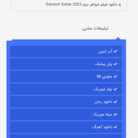
دانلود فیلم خواهر دوم Second Sister 2025
تبلیغات متنی
باب اسفنجی فصل ۱۷
آپ تیون
6 (زیرنویس)
قسمت
منتشر شد
پنل پیامک
ملودی 98
نواز موزیک
دانلود رمان
میفا موزیک
رویایی برای تو
دانلود آهنگ
15 (دوبله)
قسمت
منتشر شد