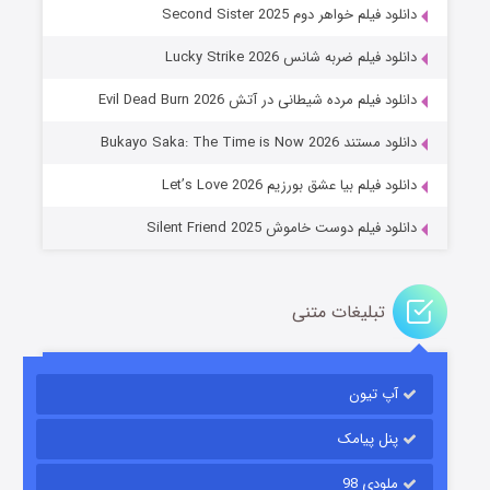
دانلود فیلم خواهر دوم Second Sister 2025
دانلود فیلم ضربه شانس Lucky Strike 2026
باب اسفنجی فصل ۱۷
دانلود فیلم مرده شیطانی در آتش Evil Dead Burn 2026
۶ (زیرنویس)
قسمت
منتشر شد
دانلود مستند Bukayo Saka: The Time is Now 2026
دانلود فیلم بیا عشق بورزیم Let’s Love 2026
دانلود فیلم دوست خاموش Silent Friend 2025
تبلیغات متنی
رویایی برای تو
آپ تیون
۱۵ (دوبله)
قسمت
منتشر شد
پنل پیامک
ملودی 98