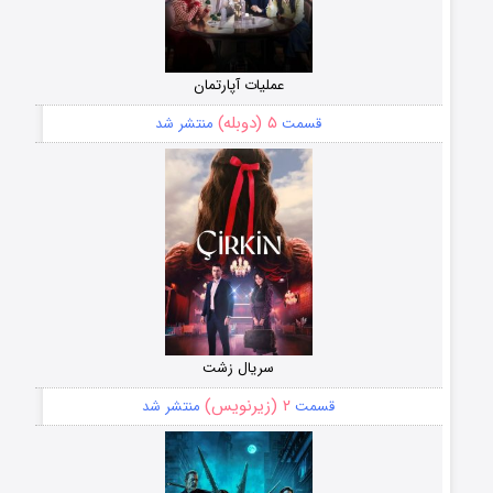
عملیات آپارتمان
۵ (دوبله)
قسمت
منتشر شد
سریال زشت
۲ (زیرنویس)
قسمت
منتشر شد