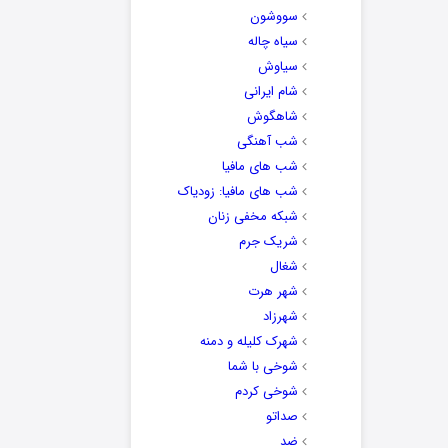
سووشون
سیاه چاله
سیاوش
شام ایرانی
شاهگوش
شب آهنگی
شب های مافیا
شب های مافیا: زودیاک
شبکه مخفی زنان
شریک جرم
شغال
شهر هرت
شهرزاد
شهرک کلیله و دمنه
شوخی با شما
شوخی کردم
صداتو
ضد