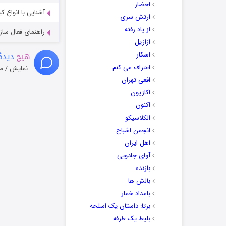
احضار
آشنایی با انواع ک
ارتش سری
از یاد رفته
راهنمای فعال سازی کیفیت R
ازازیل
اسکار
هیچ
دیدگا
اعتراف می کنم
نمایش / م
افعی تهران
اکازیون
اکنون
الکلاسیکو
انجمن اشباح
اهل ایران
آوای جادویی
بازنده
بالش ها
بامداد خمار
برتا: داستان یک اسلحه
بلیط یک‌‌ طرفه