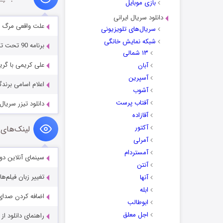
بازی موبایل
دانلود سریال ایرانی
علت واقعی مرگ 
سریال‌های تلویزیونی
شبکه نمایش خانگی
برنامه 90 تحت تاثیر اشک های مهدی مهدوی کیا…
۱۳ شمالی
علی کریمی با گری
آبان
آسپرین
اعلام اسامی برند
آشوب
آفتاب پرست
دانلود تیزر سریال ه
آقازاده
آکتور
لینک‌های 
آمرلی
آمستردام
سینمای آنلاین دو
آنتن
تغییر زبان فیلم‌ها
آنها
ابله
اضافه کردن صدای 
ابوطالب
اجل معلق
راهنمای دانلود ا