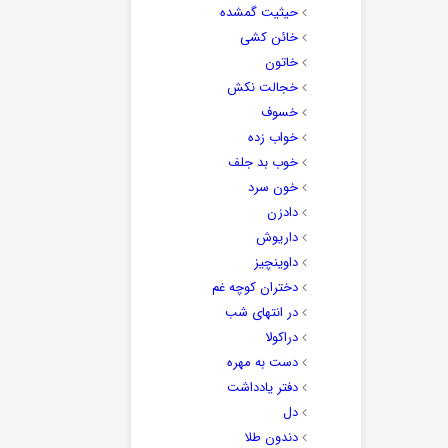
حیثیت گمشده
خائن کشی
خاتون
خجالت نکش
خسوف
خواب زده
خوب بد جلف
خون سرد
دادزن
داریوش
داوینچیز
دختران کوچه غم
در انتهای شب
دراکولا
دست به مهره
دفتر یادداشت
دل
دندون طلا