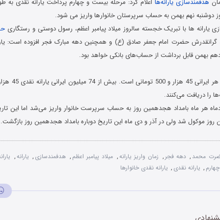
مان
هدفمندسازی یارانه‌ها
اعلام کرد: مرحله بیست و چهارم پرداخت یارانه نقدی به طور 
ی یارانه ها با تبریک خجسته سالروز میلاد پیامبر اعظم، رسول دوستی و رستگاری
حض
 گرانقدرش حضرت امام جعفر صادق (ع) و همچنین دهه مبارک فجر افزوده است: یاران
هم بهمن قابل برداشت از حساب‌های بانکی خواهد بود.
ها را دریافت می‌کنند.
ادماه هر ماه بامداد هجدهمین روز به حساب سرپرست خانوار واریز می‌شد اما این تاری
ن روز موکول شد ولی در آذر و دی ماه این تاریخ دوباره بامداد هجدهمین روز بازگشت.
رت محمد
,
دهه فجر
,
زمان واریز یارانه
,
میلاد پیامبر اعظم
,
هدفمندسازی
,
یارانه
,
یارانه 
چهارم
,
یارانه نقدی
,
یارانه نقدی خانوارها
شنهادی