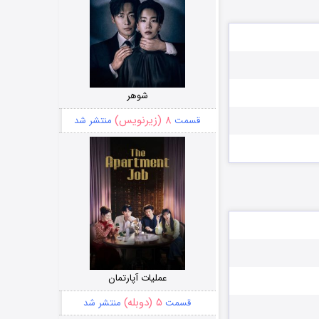
شوهر
۸ (زیرنویس)
قسمت
منتشر شد
عملیات آپارتمان
۵ (دوبله)
قسمت
منتشر شد