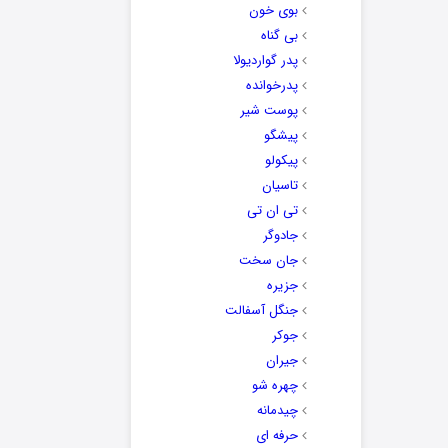
بوی خون
بی گناه
پدر گواردیولا
پدرخوانده
پوست شیر
پیشگو
پیکولو
تاسیان
تی ان تی
جادوگر
جان سخت
جزیره
جنگل آسفالت
جوکر
جیران
چهره شو
چیدمانه
حرفه ای