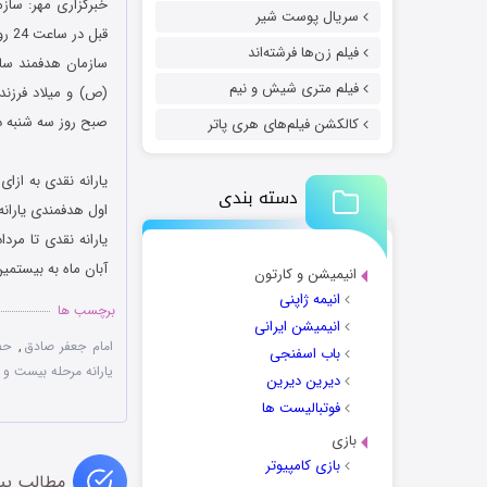
خبرگزاری مهر: ساز
سریال پوست شیر
قبل در ساعت 24 روز دوشنبه نهم بهمن به حساب سرپرستان خانوارها واریز می شود.
فیلم زن‌ها فرشته‌اند
سازمان هدفمند ساز
فیلم متری شیش و نیم
(ص) و میلاد فرزند
صبح روز سه شنبه د
کالکشن فیلم‌های هری پاتر
دسته بندی
اول هدفمندی یارانه‌
یارانه نقدی تا مرد
آبان ماه به بیستمی
انیمیشن و کارتون
انیمه ژاپنی
برچسب ها
انیمیشن ایرانی
امام جعفر صادق
,
حض
باب اسفنجی
یارانه مرحله بیست و 
دیرین دیرین
فوتبالیست ها
بازی
بازی کامپیوتر
مطالب پی