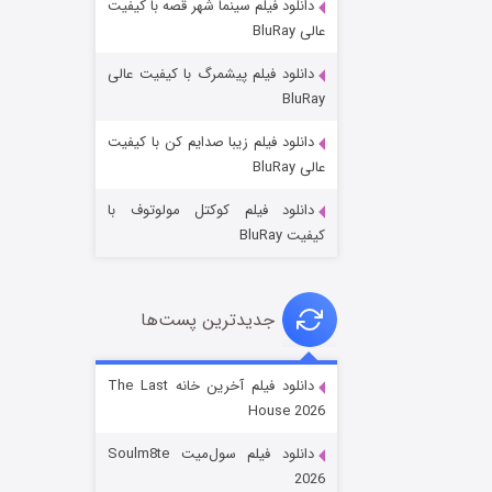
دانلود فیلم سینما شهر قصه با کیفیت
عالی BluRay
دانلود فیلم پیشمرگ با کیفیت عالی
BluRay
دانلود فیلم زیبا صدایم کن با کیفیت
جادوگری در مغولستان
عالی BluRay
۱۴ (زیرنویس)
قسمت
منتشر شد
دانلود فیلم کوکتل مولوتوف با
کیفیت BluRay
جدیدترین پست‌ها
دانلود فیلم آخرین خانه The Last
House 2026
باب اسفنجی فصل ۱۷
دانلود فیلم سول‌میت Soulm8te
۶ (زیرنویس)
قسمت
منتشر شد
2026