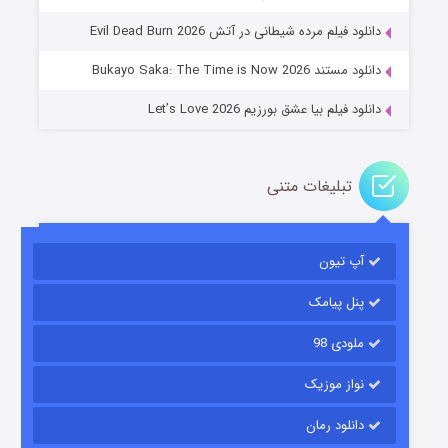
۱۴ (زیرنویس)
قسمت
منتشر شد
دانلود فیلم مرده شیطانی در آتش Evil Dead Burn 2026
دانلود مستند Bukayo Saka: The Time is Now 2026
دانلود فیلم بیا عشق بورزیم Let’s Love 2026
تبلیغات متنی
باب اسفنجی فصل ۱۷
آپ تیون
۶ (زیرنویس)
قسمت
منتشر شد
پنل پیامک
ملودی 98
نواز موزیک
دانلود رمان