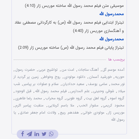
موسیقی متن فیلم محمد رسول الله ساخته موریس ژار (4:10)
محمدرسول الله
تیتراژ ابتدایی فیلم محمد رسول الله (ص) به کارگردانی مصطفی عقاد
و آهنگسازی موریس ژار (4:40)
محمدرسول الله
تیتراژ پایانی فیلم محمد رسول الله (ص) ساخته موریس ژار (2:09)
برچسب ها
آمده موسم گل
,
آهنگ مناجات
,
امت من
,
تواشیح عربی
,
حضرت رسول
,
حوریه
,
خورشید آسمان
,
دانلود مولودی
,
روح وخواطر
,
زمین پر گردید از
نور محمد
,
سامی یوسف
,
سعید حدادیان
,
سلام و صلوات بر پیامبر
,
شب
میلاد
,
شوقی وحنینی
,
علم المدارس
,
فیلم محمد رسول الله
,
قبل الوجود
,
گروه اسوه
,
گروه اهل بیت
,
گروه طوبی
,
گروه محراب
,
محمد رضا طاهری
,
محمود کریمی
,
مشوار الحب
,
ملا باسم کربلایی
,
منقبت پیامبر اکرم
,
موریس ژار
,
مولودی خوانی
,
هفدهم ربیع
,
ولادت امام جعفر صادق
,
یا
رسول الله