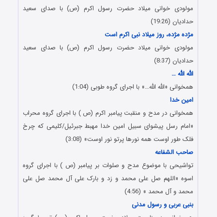
مولودی خوانی میلاد حضرت رسول اکرم (ص) با صدای سعید
حدادیان (19:26)
مژده مژده، روز میلاد نبی اکرم است
مولودی خوانی میلاد حضرت رسول اکرم (ص) با صدای سعید
حدادیان (8:37)
الله الله …
همخوانی «الله الله…» با اجرای گروه طوبی (1:04)
امین خدا
همخوانی در مدح و منقبت پیامبر اکرم (ص ) با اجرای گروه محراب
«امام رسل پیشوای سبیل امین خدا مهبط جبرئیل/کلیمی که چرخ
فلک طور اوست همه نورها پرتو نور اوست» (3:08)
صاحب الشفاعه
تواشیحی با موضوع مدح و صلوات بر پیامبر (ص ) با اجرای گروه
اسوه «اللهم صل علی محمد و زد و بارک علی آل محمد صل علی
محمد و آل محمد » (4:56)
بنبی عربی و رسول مدنی