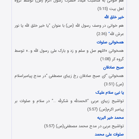
هم خوانی به مناسبت میلاد حضرت رسول اکرم (ص) توسط گروه
اهل بیت (5:15)
خیر خلق الله
هم خوانی در وصف رسول الله (ص) با عنوان “یا خیر خلق الله یا نور
عرش الله
“
(2:36)
همخوانی صلوات
همخوانی «اللهم صل و سلم و زد و بارک علی رسول الله و..» توسط
گروه کر (1:08)
صبح صادقان
همخوانی “ای صبح صادقان رخ زیبای مصطفی “در مدح پیامبراسلام
(ص) (3:51)
یا نبی سلام علیک
تواشیح زیبای عربی “الحمدلله و شکرلله ..” در سلام و صلوات بر
پیامبر اکرم(ص) (5:57)
محمد خیر البریه
تواشیح عربی در مدح محمد مصطفی(ص) (5:57)
صلوات علی محمد