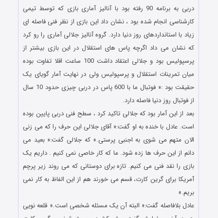
دربی به برنامه 90 رفته بود با آنالیز آماری بازی که توسط تیمی
کارشناسی انجام شده بود ، نشان داد این بازی از نظر فنی فاصله ای
زیاد با استانداردهای روز دنیا دارد. گروه آنالیز جلالی آماری را رو کرد
که نشان می داد اگرچه پاس های استقلال در این بازی بیشتر از
پرسپولیس بود و جلالی اعتقاد داشت 100 ساعت اقلا تفاوت بوده
میان تمرینات استقلال و پرسپولیس ولی در نهایت آمار گویای یک
حقیقت بود :« فوتبال ما با 600 پاس در دربی چیزی حدود 10 سال
از فوتبال روز دنیا فاصله دارد.
بعد از این آمار بود که جلالی تاکید کرد ، سطح فنی دربی پایین بوده
است. عادل با خنده به او گفت:« آقای جلالی این حرف را که می زنی
الان متهم می شوی به اجنبی پرستی.» که جلالی گفت:« بعید می
دانم از این حرف ها زده شود. ما که کار خاصی نمی کنیم . داریم یک
بازی را نقد فنی می کنیم. تازه برای دوستانی که می روند زیر پرچم
آمریکا برای گرین کارت، قسم می خورند هم از این الفاظ به کار نمی
بریم.»
عادل بلافاصله گفت:« البته آن یک مسئله شخصی است.» قلعه نویی