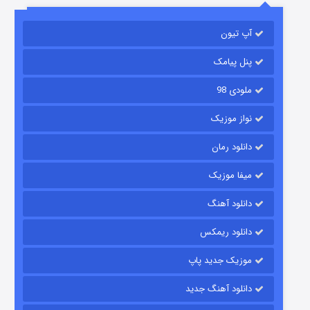
باب اسفنجی فصل ۱۷
آپ تیون
۶ (زیرنویس)
قسمت
منتشر شد
پنل پیامک
ملودی 98
نواز موزیک
دانلود رمان
میفا موزیک
رویایی برای تو
دانلود آهنگ
۱۵ (دوبله)
قسمت
منتشر شد
دانلود ریمکس
موزیک جدید پاپ
دانلود آهنگ جدید