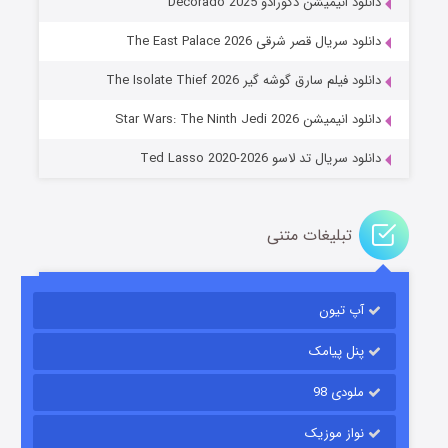
دانلود انیمیشن دکورادو Decorado 2025
دانلود سریال قصر شرقی The East Palace 2026
خاندان اژدها فصل ۳
دانلود فیلم سارق گوشه گیر The Isolate Thief 2026
۶ (زیرنویس)
قسمت
منتشر شد
دانلود انیمیشن Star Wars: The Ninth Jedi 2026
دانلود سریال تد لاسو Ted Lasso 2020-2026
تبلیغات متنی
آپ تیون
جادوگری در مغولستان
۱۴ (زیرنویس)
قسمت
منتشر شد
پنل پیامک
ملودی 98
نواز موزیک