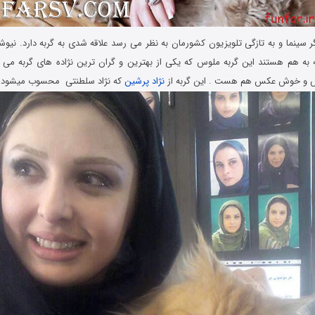
ر سینما و به تازگی تلویزیون کشورمان به نظر می رسد علاقه شدی به گربه دارد. نیو
به هم هستند این گربه ملوس که یکی از بهترین و گران ترین نژاده های گربه می ب
س و خوش عکس هم هست . این گربه از
نژاد پرشین
که نژاد سلطنتی محسوب میشود.