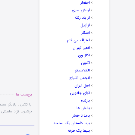
احضار
ارتش سری
از یاد رفته
ازازیل
اسکار
اعتراف می کنم
افعی تهران
اکازیون
اکنون
الکلاسیکو
انجمن اشباح
اهل ایران
آوای جادویی
برچسب ها
بازنده
با کلاس
,
بازیگر سینما
بالش ها
پرشین
,
نژاد سلطنتی
,
بامداد خمار
برتا: داستان یک اسلحه
بلیط یک‌‌ طرفه