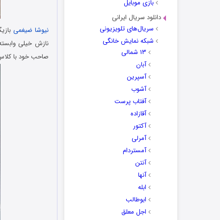
بازی موبایل
دانلود سریال ایرانی
سریال‌های تلویزیونی
نیوشا ضیغمی
بازیگ
شبکه نمایش خانگی
نازش خیلی وابسته 
۱۳ شمالی
صاحب خود با کلا
آبان
آسپرین
آشوب
آفتاب پرست
آقازاده
آکتور
آمرلی
آمستردام
آنتن
آنها
ابله
ابوطالب
اجل معلق