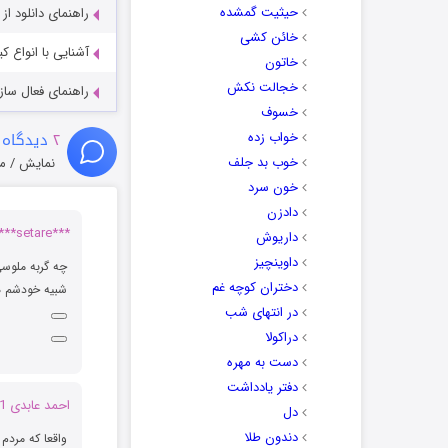
حیثیت گمشده
راهنمای دانلود ا
خائن کشی
آشنایی با انواع ک
خاتون
خجالت نکش
راهنمای فعال سازی کیفیت R
خسوف
۲
دیدگاه 
خواب زده
خوب بد جلف
نمایش / م
خون سرد
دادزن
***setare*** :
داریوش
داوینچیز
چه گربه ملوس
دختران کوچه غم
شبيه خودشم هس
در انتهای شب
دراکولا
دست به مهره
دفتر یادداشت
احمد عابدی 051 :
دل
دندون طلا
واقعا که مرد