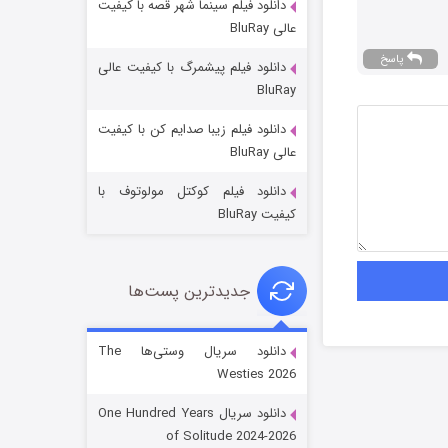
دانلود فیلم سینما شهر قصه با کیفیت
عالی BluRay
پاسخ
دانلود فیلم پیشمرگ با کیفیت عالی
BluRay
دانلود فیلم زیبا صدایم کن با کیفیت
جادوگری در مغولستان
عالی BluRay
14 (زیرنویس)
قسمت
منتشر شد
دانلود فیلم کوکتل مولوتوف با
کیفیت BluRay
جدیدترین پست‌ها
دانلود سریال وستی‌ها The
Westies 2026
باب اسفنجی فصل ۱۷
دانلود سریال One Hundred Years
6 (زیرنویس)
قسمت
منتشر شد
of Solitude 2024-2026