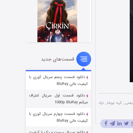
قسمت‌های جدید
سریال زشت
2 (زیرنویس)
قسمت
منتشر شد
دانلود قسمت پنجم سریال کوری با
کیفیت عالی BluRay
دانلود قسمت اول سریال اعتراف
میکنم 1080p BluRay
یغمی
,
گربه نیوشا
,
نژاد
دانلود قسمت چهارم سریال کوری با
کیفیت عالی BluRay
دانلود سریال بیست و یک با کیفیت