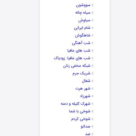
سووشون
سیاه چاله
سیاوش
شام ایرانی
شاهگوش
شب آهنگی
شب های مافیا
شب های مافیا: زودیاک
شبکه مخفی زنان
شریک جرم
شغال
شهر هرت
شهرزاد
شهرک کلیله و دمنه
شوخی با شما
شوخی کردم
صداتو
ضد