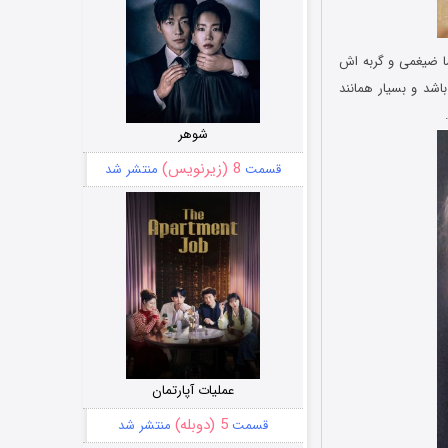
شا ضیغمی و گربه اش
اشد و بسیار همانند
شوهر
8 (زیرنویس)
قسمت
منتشر شد
عملیات آپارتمان
5 (دوبله)
قسمت
منتشر شد