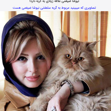
نیوشا ضیغمی علاقه زیادی به گربه دارد!
تصاویری که میبینید مربوط به گربه سلطنتی نیوشا ضیغمی هست