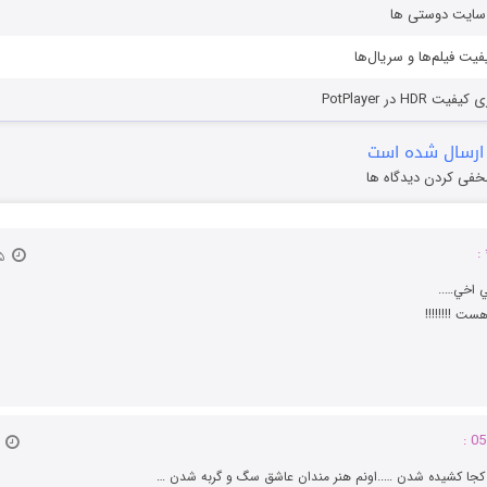
ز سایت دوستی ها
یفیت فیلم‌ها و سریال‌ها
HD در PotPlayer
ارسال شده است
خفی کردن دیدگاه ها
۲۵ اسفند ۱۳۹۱
ي اخي…..
ت !!!!!!!!
۸ آبان 
م کجا کشیده شدن …..اونم هنر مندان عاشق سگ و گربه شدن …