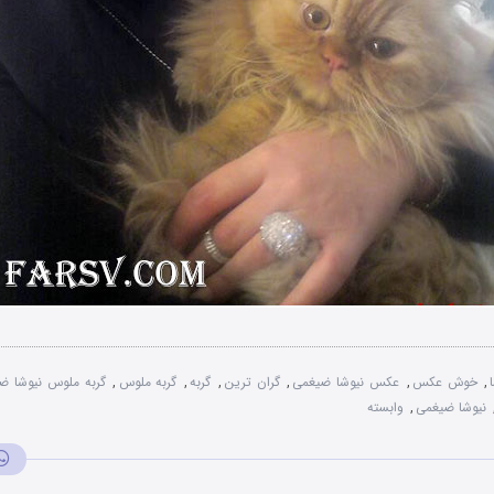
,
خوش عکس
,
عکس نیوشا ضیغمی
,
گران ترین
,
گربه
,
گربه ملوس
,
گربه ملوس نیوشا ض
نیوشا ضیغمی
,
وابسته