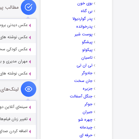
بوی خون
مطالب پی
بی گناه
پدر گواردیولا
عكس دیدنی برو
پدرخوانده
پوست شیر
عکس نوشته های رم
پیشگو
عکس کودکی سحر
پیکولو
تاسیان
مهران مدیری و ب
تی ان تی
جادوگر
عکس نوشته های رم
جان سخت
جزیره
لینک‌های 
جنگل آسفالت
جوکر
سینمای آنلاین دو
جیران
تغییر زبان فیلم‌ها
چهره شو
چیدمانه
اضافه کردن صدای 
حرفه ای