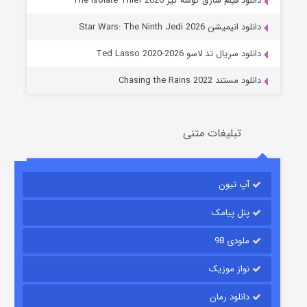
دانلود فیلم سارق گوشه گیر The Isolate Thief 2026
جادوگری در مغولستان
دانلود انیمیشن Star Wars: The Ninth Jedi 2026
14 (زیرنویس)
قسمت
منتشر شد
دانلود سریال تد لاسو Ted Lasso 2020-2026
دانلود مستند Chasing the Rains 2022
تبلیغات متنی
آپ تیون
باب اسفنجی فصل ۱۷
6 (زیرنویس)
قسمت
منتشر شد
پنل پیامک
ملودی 98
نواز موزیک
دانلود رمان