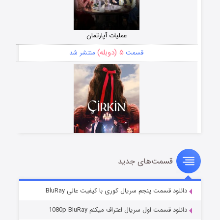
عملیات آپارتمان
۵ (دوبله)
قسمت
منتشر شد
قسمت‌های جدید
سریال زشت
۲ (زیرنویس)
قسمت
منتشر شد
دانلود قسمت پنجم سریال کوری با کیفیت عالی BluRay
دانلود قسمت اول سریال اعتراف میکنم 1080p BluRay