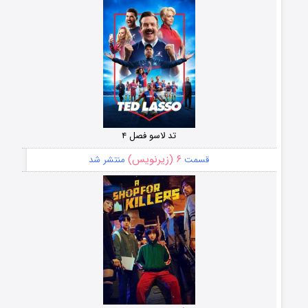
تد لاسو فصل ۴
۶ (زیرنویس)
قسمت
منتشر شد