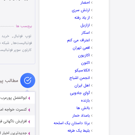
احضار
.
ارتش سری
از یاد رفته
ازازیل
برچسب ها
اسکار
توپ فوتبال
,
خرید ک
اعتراف می کنم
فوتبالیست‌ها
,
شبکه‌ 
افعی تهران
کارتون سوپر فوتبالیس
اکازیون
اکنون
الکلاسیکو
انجمن اشباح
مطالب پی
اهل ایران
آوای جادویی
ابوالفضل پورعرب 
بازنده
بالش ها
کنسرت خواجه ام
بامداد خمار
افزایش ناگهانی قیمت پهن
برتا: داستان یک اسلحه
بلیط یک‌‌ طرفه
جدیدترین اخبار از فصل 