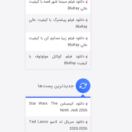
دانلود فیلم سینما شهر قصه با کیفیت
عالی BluRay
دانلود فیلم پیشمرگ با کیفیت عالی
BluRay
دانلود فیلم زیبا صدایم کن با کیفیت
جادوگری در مغولستان
عالی BluRay
۱۴ (زیرنویس)
قسمت
منتشر شد
دانلود فیلم کوکتل مولوتوف با
کیفیت BluRay
جدیدترین پست‌ها
دانلود انیمیشن Star Wars: The
Ninth Jedi 2026
باب اسفنجی فصل ۱۷
دانلود سریال تد لاسو Ted Lasso
۶ (زیرنویس)
قسمت
منتشر شد
2020-2026