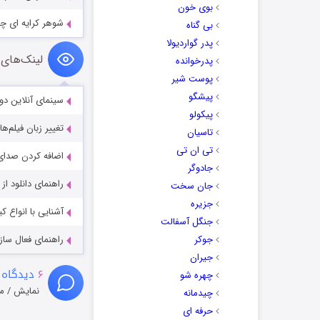
بوی خون
شوهر کرایه ای چ
بی گناه
پدر گواردیولا
لینک‌های 
پدرخوانده
پوست شیر
پیشگو
سینمای آنلاین دو
پیکولو
تغییر زبان فیلم‌ها
تاسیان
تی ان تی
اضافه کردن صدای 
جادوگر
راهنمای دانلود ا
جان سخت
جزیره
آشنایی با انواع ک
جنگل آسفالت
جوکر
راهنمای فعال سازی کیفیت R
جیران
۶
دیدگاه 
چهره شو
نمایش / م
چیدمانه
حرفه ای