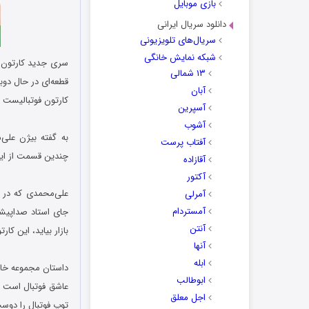
بازی موبایل
دانلود سریال ایرانی
سریال‌های تلویزیونی
شبکه نمایش خانگی
سری جدید کارتون 
۱۳ شمالی
قطعه‌ای در حال دوب
آبان
کارتون فوتبالیست 
آسپرین
.
آشوب
به گفته‌ بیژن علی
آفتاب پرست
چندین قسمت از این
آقازاده
.
آکتور
علی‌محمدی که در 
آمرلی
آمستردام
جای استاد صداپیشگ
آنتن
بازار بیاید، این کا
آنها
.
ابله
داستان مجموعه خاطر
ابوطالب
عاشق فوتبال است و
اجل معلق
توپ فوتبال را دوست