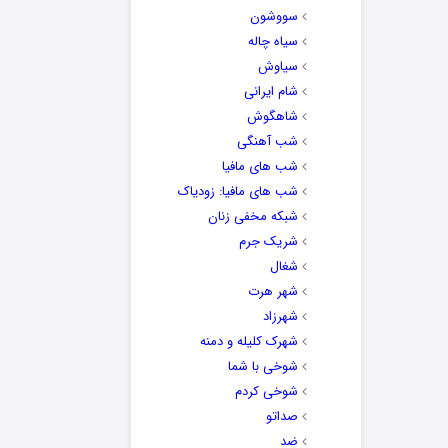
سووشون
سیاه چاله
سیاوش
شام ایرانی
شاهگوش
شب آهنگی
شب های مافیا
شب های مافیا: زودیاک
شبکه مخفی زنان
شریک جرم
شغال
شهر هرت
شهرزاد
شهرک کلیله و دمنه
شوخی با شما
شوخی کردم
صداتو
ضد