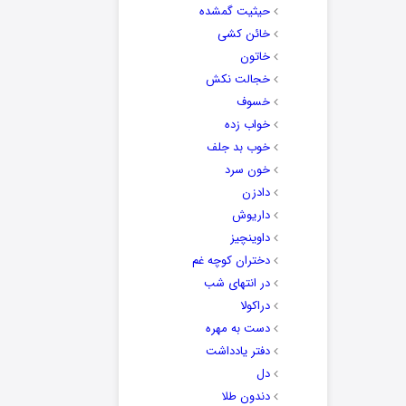
حیثیت گمشده
خائن کشی
خاتون
خجالت نکش
خسوف
خواب زده
خوب بد جلف
خون سرد
دادزن
داریوش
داوینچیز
دختران کوچه غم
در انتهای شب
دراکولا
دست به مهره
دفتر یادداشت
دل
دندون طلا