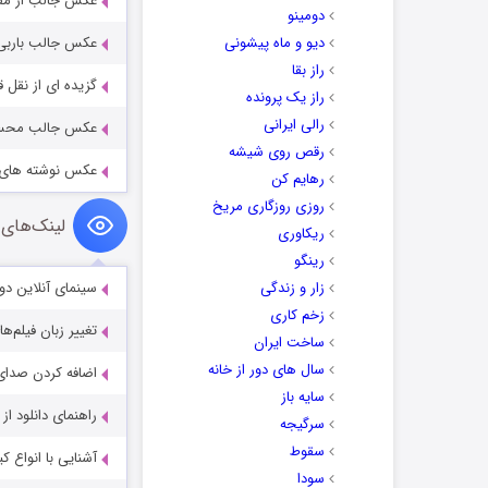
عکس جالب از مقا
دومینو
دیو و ماه پیشونی
عکس جالب باربی 
راز بقا
گزیده ای از نقل ق
راز یک پرونده
رالی ایرانی
عکس جالب محس
رقص روی شیشه
عکس نوشته های رم
رهایم کن
روزی روزگاری مریخ
لینک‌های 
ریکاوری
رینگو
زار و زندگی
سینمای آنلاین دو
زخم کاری
تغییر زبان فیلم‌ها
ساخت ایران
سال های دور از خانه
اضافه کردن صدای 
سایه باز
راهنمای دانلود ا
سرگیجه
سقوط
آشنایی با انواع ک
سودا