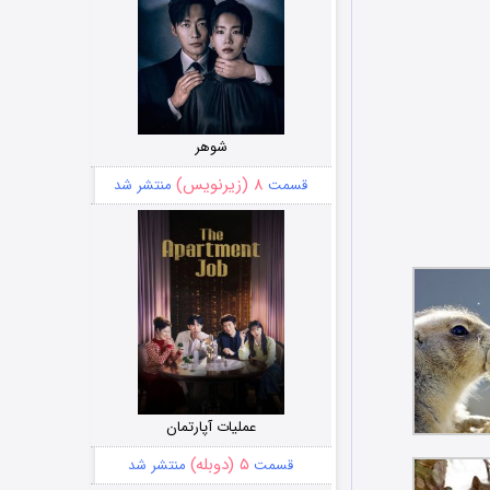
شوهر
۸ (زیرنویس)
قسمت
منتشر شد
عملیات آپارتمان
۵ (دوبله)
قسمت
منتشر شد