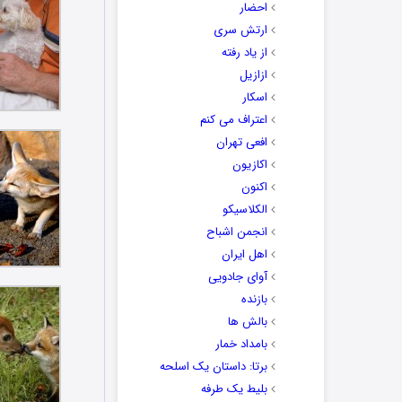
احضار
ارتش سری
از یاد رفته
ازازیل
اسکار
اعتراف می کنم
افعی تهران
اکازیون
اکنون
الکلاسیکو
انجمن اشباح
اهل ایران
آوای جادویی
بازنده
بالش ها
بامداد خمار
برتا: داستان یک اسلحه
بلیط یک‌‌ طرفه