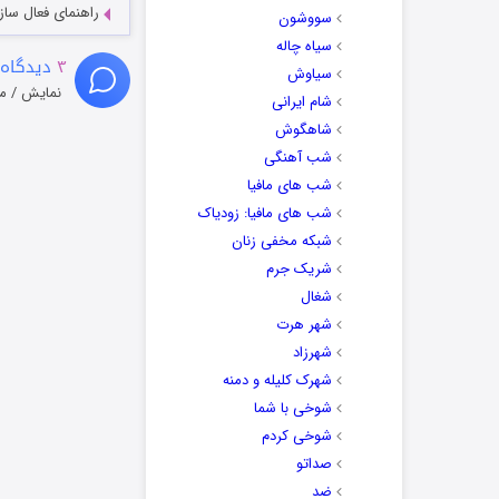
راهنمای فعال سازی کیفیت R
سووشون
سیاه چاله
۳
دیدگاه 
سیاوش
نمایش / م
شام ایرانی
شاهگوش
شب آهنگی
شب های مافیا
شب های مافیا: زودیاک
شبکه مخفی زنان
شریک جرم
شغال
شهر هرت
شهرزاد
شهرک کلیله و دمنه
شوخی با شما
شوخی کردم
صداتو
ضد