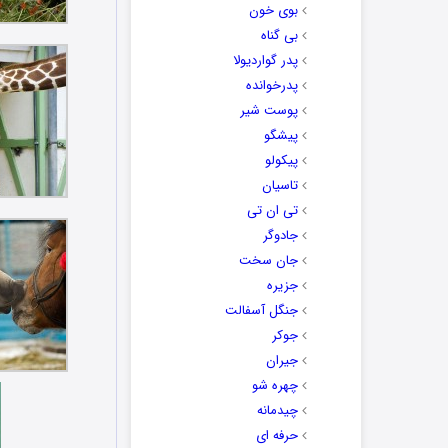
بوی خون
بی گناه
پدر گواردیولا
پدرخوانده
پوست شیر
پیشگو
پیکولو
تاسیان
تی ان تی
جادوگر
جان سخت
جزیره
جنگل آسفالت
جوکر
جیران
چهره شو
چیدمانه
حرفه ای