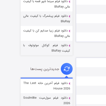
دانلود فیلم سینما شهر قصه با کیفیت
عالی BluRay
دانلود فیلم پیشمرگ با کیفیت عالی
BluRay
دانلود فیلم زیبا صدایم کن با کیفیت
جادوگری در مغولستان
عالی BluRay
۱۴ (زیرنویس)
قسمت
منتشر شد
دانلود فیلم کوکتل مولوتوف با
کیفیت BluRay
جدیدترین پست‌ها
دانلود فیلم آخرین خانه The Last
House 2026
باب اسفنجی فصل ۱۷
دانلود فیلم سول‌میت Soulm8te
۶ (زیرنویس)
قسمت
منتشر شد
2026