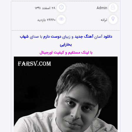
Admin
۲۸ اسفند ۱۳۹۱
ترانه
۲۶۶۶۰ بازدید
دانلود
آسان
آهنگ جدید
و زیبای
دوست دارم
با صدای
شهاب
بخارایی
با لینک مستقیم و کیفیت اورجینال