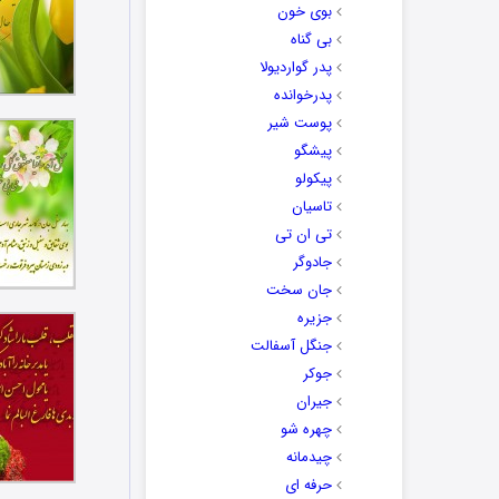
بوی خون
بی گناه
پدر گواردیولا
پدرخوانده
پوست شیر
پیشگو
پیکولو
تاسیان
تی ان تی
جادوگر
جان سخت
جزیره
جنگل آسفالت
جوکر
جیران
چهره شو
چیدمانه
حرفه ای