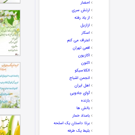
احضار
ارتش سری
از یاد رفته
ازازیل
اسکار
اعتراف می کنم
افعی تهران
اکازیون
اکنون
الکلاسیکو
انجمن اشباح
اهل ایران
آوای جادویی
بازنده
بالش ها
بامداد خمار
برتا: داستان یک اسلحه
بلیط یک‌‌ طرفه