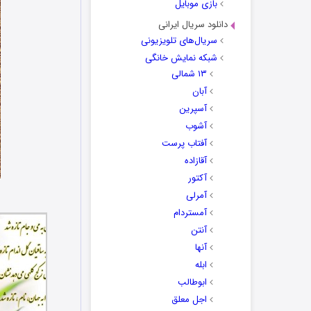
بازی موبایل
دانلود سریال ایرانی
سریال‌های تلویزیونی
شبکه نمایش خانگی
۱۳ شمالی
آبان
آسپرین
آشوب
آفتاب پرست
آقازاده
آکتور
آمرلی
آمستردام
آنتن
آنها
ابله
ابوطالب
اجل معلق