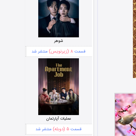
شوهر
۸ (زیرنویس)
قسمت
منتشر شد
عملیات آپارتمان
۵ (دوبله)
قسمت
منتشر شد