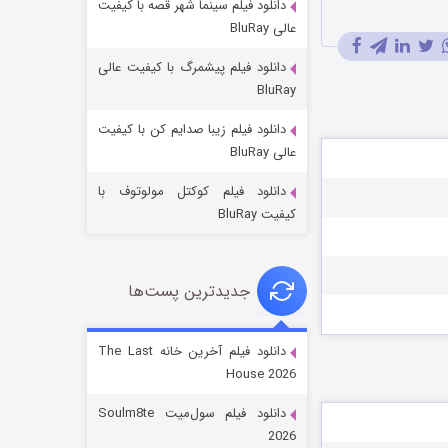
دانلود فیلم سینما شهر قصه با کیفیت
عالی BluRay
دانلود فیلم پیشمرگ با کیفیت عالی
BluRay
دانلود فیلم زیبا صدایم کن با کیفیت
جادوگری در مغولستان
عالی BluRay
۱۴ (زیرنویس)
قسمت
منتشر شد
دانلود فیلم کوکتل مولوتوف با
کیفیت BluRay
جدیدترین پست‌ها
دانلود فیلم آخرین خانه The Last
House 2026
باب اسفنجی فصل ۱۷
دانلود فیلم سول‌میت Soulm8te
۶ (زیرنویس)
قسمت
منتشر شد
2026