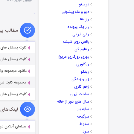
دومینو
دیو و ماه پیشونی
راز بقا
راز یک پرونده
مطالب پی
رالی ایرانی
رقص روی شیشه
کارت پستال های ت
رهایم کن
روزی روزگاری مریخ
کارت پستال های زی
ریکاوری
دانلود مجموعه وال
رینگو
زار و زندگی
مجموعه کارت تب
زخم کاری
ساخت ایران
کارت پستال های ز
سال های دور از خانه
لینک‌های 
سایه باز
سرگیجه
سقوط
سینمای آنلاین دو
سودا