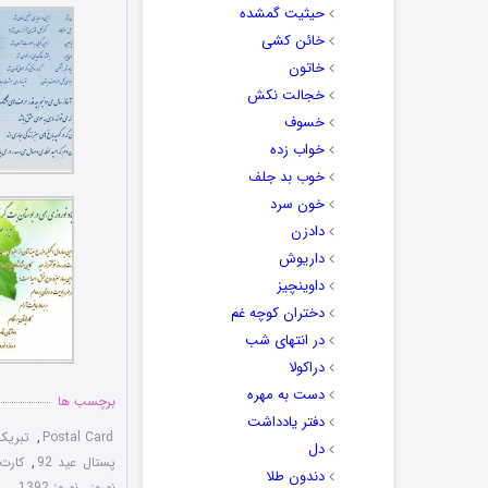
حیثیت گمشده
خائن کشی
خاتون
خجالت نکش
خسوف
خواب زده
خوب بد جلف
خون سرد
دادزن
داریوش
داوینچیز
دختران کوچه غم
در انتهای شب
دراکولا
دست به مهره
برچسب ها
دفتر یادداشت
Postal Card
,
تبریک
دل
پستال عید 92
,
کارت 
دندون طلا
نوروز
,
نوروز 1392