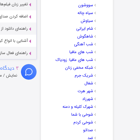
تغییر زبان فیلم‌ها
سووشون
سیاه چاله
اضافه کردن صدای 
سیاوش
شام ایرانی
راهنمای دانلود ا
شاهگوش
آشنایی با انواع ک
شب آهنگی
شب های مافیا
راهنمای فعال سازی کیفیت R
شب های مافیا: زودیاک
۳
دیدگاه 
شبکه مخفی زنان
شریک جرم
نمایش / م
شغال
شهر هرت
شهرزاد
شهرک کلیله و دمنه
شوخی با شما
شوخی کردم
صداتو
ضد