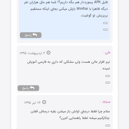
فایل APK پسورددار هم مگه داریم؟! شما هم مثل هزاران نفر
دیگه ظاهرا با WinRar بازش میکنی بجای اینکه مستقیم
بریزیش تو گوشیت.
پاسخ
علی :
۶ اردیبهشت ۱۳۹۵
نرم افزلر عالی هست ولی مشکلی که داری به فارسی آموزش
نمیده .
پاسخ
سجاد :
۲۶ تیر ۱۳۹۵
سلام چرا فقط درسای اولش باز میشن بقیه درساش قفلن
.چکارکنیم.میشه لطفا راهنمایی کنین؟