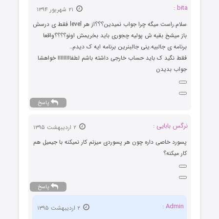
bita :
۲۱ شهریور ۱۳۹۴
سلام.راست میگه چرا جواب نمیدین؟؟؟از هر level فقط ی درسش
باز میشخ بقیه ش پولیه چجوری باید بخریمش اونو؟؟؟؟واقعا
برنامه ی جالبیه.ینی جالبنرین برنامه ایه ک دیدم..
فقط نگید ک باید حساب خارجی داشته باشم لطفااااااااا خواهشا
جواب بدیدن
پاسخ
نرگس بابایی :
۲ اردیبهشت ۱۳۹۵
پسورد خاصی داره چون هر پسوردی میزنم کار نمیکنه با جیمیل هم
کار میکنه؟
پاسخ
Admin :
۲ اردیبهشت ۱۳۹۵