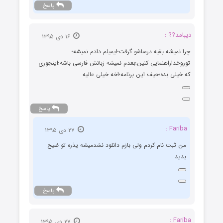
پاسخ
دیبامد?? :
۱۶ دی ۱۳۹۵
چرا نمیشه بقیه درساشو گرفت؛ایمیلم دادم نمیشه؛
توروخداراهنمایی کنین؛بعدم نمیشه زبانش فارسی باشه؛اینجوری
که خیلی بده؛حیف این برنامه؛اخه خیلی عالیه
پاسخ
Fariba :
۲۷ دی ۱۳۹۵
من ثبت نام کردم ولی بازم دانلود نشدمیشه یذره تو ضیح
بدید
پاسخ
Fariba :
۲۷ دی ۱۳۹۵