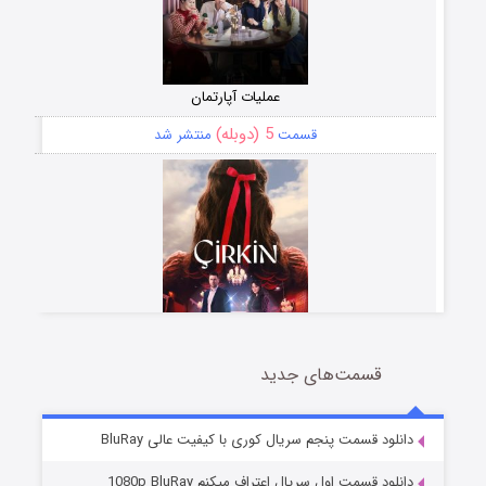
عملیات آپارتمان
5 (دوبله)
قسمت
منتشر شد
قسمت‌های جدید
سریال زشت
2 (زیرنویس)
قسمت
منتشر شد
دانلود قسمت پنجم سریال کوری با کیفیت عالی BluRay
دانلود قسمت اول سریال اعتراف میکنم 1080p BluRay