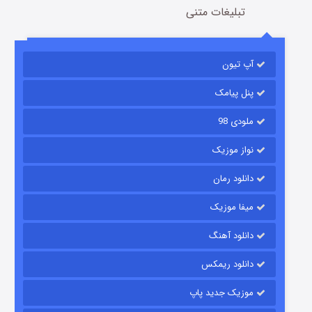
تبلیغات متنی
آپ تیون
باب اسفنجی فصل ۱۷
6 (زیرنویس)
قسمت
منتشر شد
پنل پیامک
ملودی 98
نواز موزیک
دانلود رمان
میفا موزیک
دانلود آهنگ
رویایی برای تو
دانلود ریمکس
15 (دوبله)
قسمت
منتشر شد
موزیک جدید پاپ