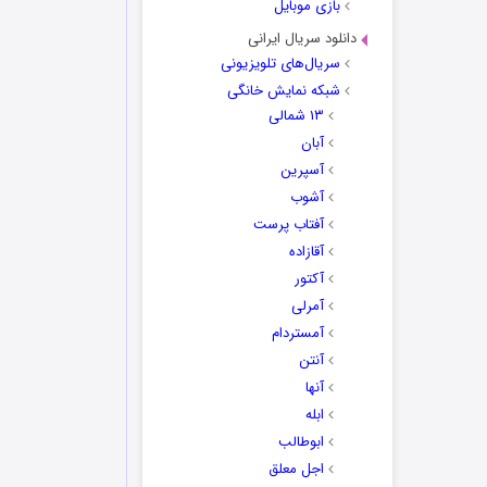
بازی موبایل
دانلود سریال ایرانی
سریال‌های تلویزیونی
شبکه نمایش خانگی
۱۳ شمالی
آبان
آسپرین
آشوب
آفتاب پرست
آقازاده
آکتور
آمرلی
آمستردام
آنتن
آنها
ابله
ابوطالب
اجل معلق