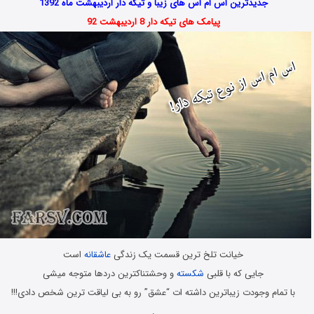
جدیدترین اس ام اس های زیبا و تیکه دار اردیبهشت ماه 1392
پیامک های تیکه دار 8 اردیبهشت 92
خیانت تلخ ترین قسمت یک زندگی
عاشقانه
است
جایی که با قلبی
شکسته
و وحشتناکترین دردها متوجه میشی
با تمام وجودت زیباترین داشته ات “عشق” رو به بی لیاقت ترین شخص دادی!!!
.