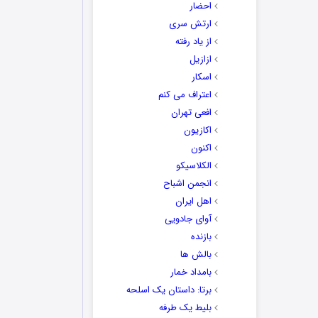
احضار
ارتش سری
از یاد رفته
ازازیل
اسکار
اعتراف می کنم
افعی تهران
اکازیون
اکنون
الکلاسیکو
انجمن اشباح
اهل ایران
آوای جادویی
بازنده
بالش ها
بامداد خمار
برتا: داستان یک اسلحه
بلیط یک‌‌ طرفه