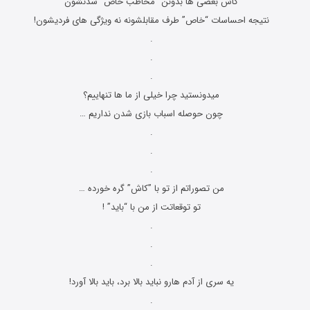
کاش بعضی ها بدونن “مخاطب خاص” شدنشون
نتیجه احساسات “خاص” طرف مقابلشونه نه ویژگی های فردیشون!
.
.
.
میدونستید چرا خیلی از ما ها تنهاییم؟
چون حوصله اسباب بازى شدن نداریم …
.
.
.
من تصوراتم از تو با ”کاش” گره خورده …
تو توقعاتت از من با “باید” !
.
.
.
یه سری از آدم هارو نباید بالا برد، باید بالا آورد!
.