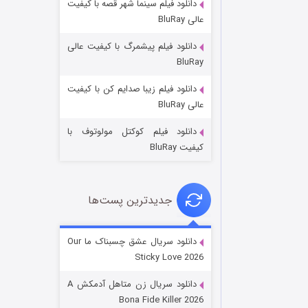
دانلود فیلم سینما شهر قصه با کیفیت
عالی BluRay
دانلود فیلم پیشمرگ با کیفیت عالی
BluRay
دانلود فیلم زیبا صدایم کن با کیفیت
عملیات آپارتمان
عالی BluRay
۲ (زیرنویس)
قسمت
منتشر شد
دانلود فیلم کوکتل مولوتوف با
کیفیت BluRay
جدیدترین پست‌ها
دانلود سریال عشق چسبناک ما Our
Sticky Love 2026
مردگان متحرک: شهر مرده ۳
دانلود سریال زن متاهل آدمکش A
۲ (زیرنویس)
قسمت
منتشر شد
Bona Fide Killer 2026