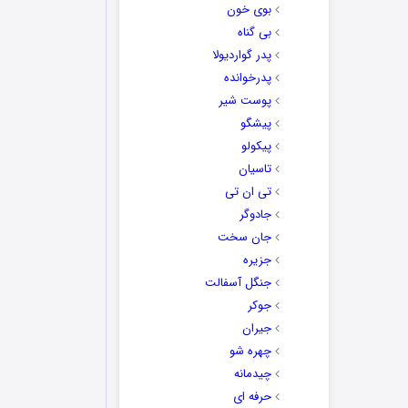
بوی خون
بی گناه
پدر گواردیولا
پدرخوانده
پوست شیر
پیشگو
پیکولو
تاسیان
تی ان تی
جادوگر
جان سخت
جزیره
جنگل آسفالت
جوکر
جیران
چهره شو
چیدمانه
حرفه ای