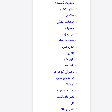
حیثیت گمشده
خائن کشی
خاتون
خجالت نکش
خسوف
خواب زده
خوب بد جلف
خون سرد
دادزن
داریوش
داوینچیز
دختران کوچه غم
در انتهای شب
دراکولا
دست به مهره
دفتر یادداشت
دل
دندون طلا