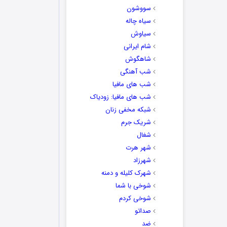
سووشون
سیاه چاله
سیاوش
شام ایرانی
شاهگوش
شب آهنگی
شب های مافیا
شب های مافیا: زودیاک
شبکه مخفی زنان
شریک جرم
شغال
شهر هرت
شهرزاد
شهرک کلیله و دمنه
شوخی با شما
شوخی کردم
صداتو
ضد