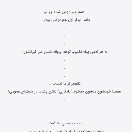
.
همه چیز عوض شده جز تو
جانم، تو از اول هم عوضی بودی …
.
.
.
به هر آدمی پیله نکنین، توهم پروانه شدن می گیرتشون!
.
.
.
تقصیر از ما نیست …
بعضیا خودشون دلشون میخواد “یادگاری” باشن پشت در مستراح عمومی!
.
.
.
باید به بعضی ها گفت:
ظرفیت پشت تکمیل است لطفا از جلو خنجر بزن …