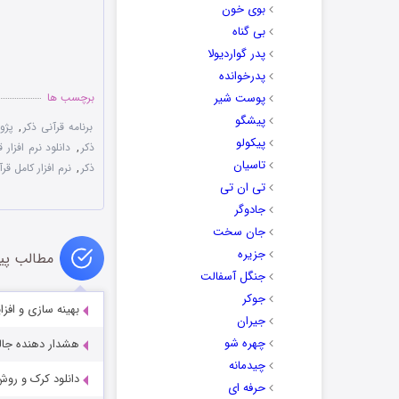
بوی خون
بی گناه
پدر گواردیولا
پدرخوانده
پوست شیر
برچسب ها
پیشگو
برنامه قرآنی ذکر
,
پژو
پیکولو
ذکر
,
دانلود نرم افزار ق
تاسیان
ذکر
,
نرم افزار کامل قر
تی ان تی
جادوگر
جان سخت
جزیره
مطالب پی
جنگل آسفالت
جوکر
بهینه سازی و افزایش کارایی ان
جیران
چهره شو
هشدار دهنده جالب برای اندروید .2
چیدمانه
دانلود کرک و روش
حرفه ای