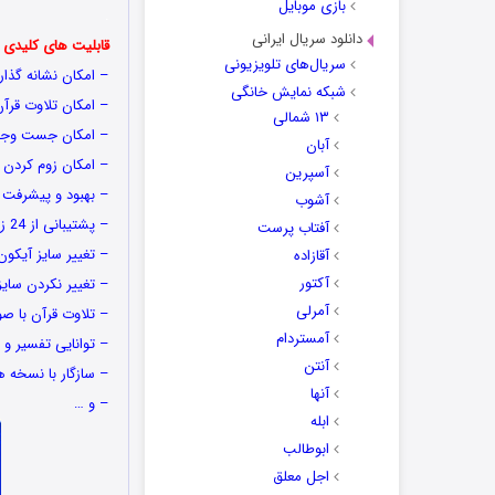
بازی موبایل
.
دانلود سریال ایرانی
قابلیت های کلیدی نرم ا
سریال‌های تلویزیونی
– امکان نشانه گذار
شبکه نمایش خانگی
– امکان تلاوت قرآن
۱۳ شمالی
– امکان جست وجوی 
آبان
– امکان زوم کردن ب
آسپرین
– بهبود و پیشرفت 
آشوب
– پشتیبانی از 24 زبان زنده ی دنیا از جمله زبان شیرین فارسی
آفتاب پرست
– تغییر سایز آیکون های برنامه 
آقازاده
آکتور
– تغییر نکردن سایز
آمرلی
– تلاوت قرآن با ص
آمستردام
– توانایی تفسیر و 
آنتن
– سازگار با نسخه ه
آنها
– و …
ابله
ابوطالب
اجل معلق