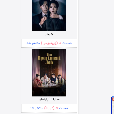
شوهر
۸ (زیرنویس)
قسمت
منتشر شد
عملیات آپارتمان
۵ (دوبله)
قسمت
منتشر شد