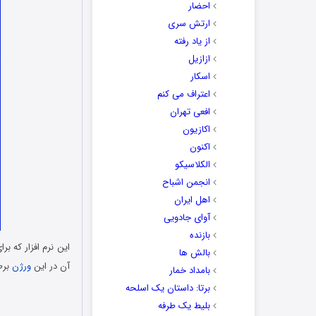
احضار
ارتش سری
از یاد رفته
ازازیل
اسکار
اعتراف می کنم
افعی تهران
اکازیون
اکنون
الکلاسیکو
انجمن اشباح
اهل ایران
آوای جادویی
بازنده
بالش ها
آن در این
ورژن
برط
بامداد خمار
برتا: داستان یک اسلحه
بلیط یک‌‌ طرفه