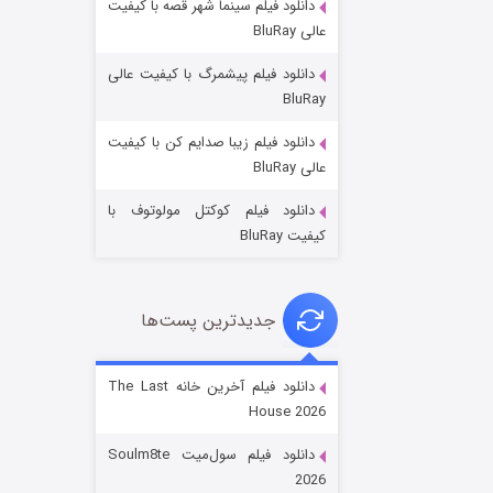
دانلود فیلم سینما شهر قصه با کیفیت
عالی BluRay
دانلود فیلم پیشمرگ با کیفیت عالی
BluRay
دانلود فیلم زیبا صدایم کن با کیفیت
جادوگری در مغولستان
عالی BluRay
۱۴ (زیرنویس)
قسمت
منتشر شد
دانلود فیلم کوکتل مولوتوف با
کیفیت BluRay
جدیدترین پست‌ها
دانلود فیلم آخرین خانه The Last
House 2026
باب اسفنجی فصل ۱۷
دانلود فیلم سول‌میت Soulm8te
۶ (زیرنویس)
قسمت
منتشر شد
2026