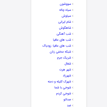
سووشون
سیاه چاله
سیاوش
شام ایرانی
شاهگوش
شب آهنگی
شب های مافیا
شب های مافیا: زودیاک
شبکه مخفی زنان
شریک جرم
شغال
شهر هرت
شهرزاد
شهرک کلیله و دمنه
شوخی با شما
شوخی کردم
صداتو
ضد