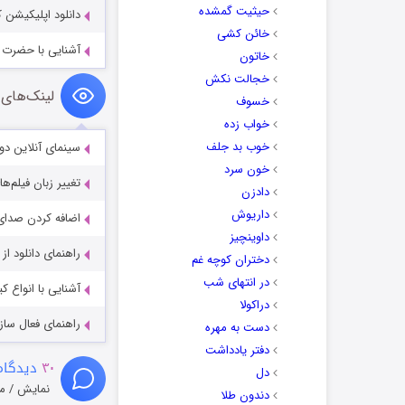
حیثیت گمشده
دانلود اپلیکیشن کتاب خوان ق
خائن کشی
آشنایی با حضرت ز
خاتون
خجالت نکش
لینک‌های 
خسوف
خواب زده
خوب بد جلف
سینمای آنلاین دو
خون سرد
تغییر زبان فیلم‌ها
دادزن
داریوش
اضافه کردن صدای 
داوینچیز
راهنمای دانلود ا
دختران کوچه غم
در انتهای شب
آشنایی با انواع ک
دراکولا
راهنمای فعال سازی کیفیت R
دست به مهره
دفتر یادداشت
۳۰
دیدگاه
دل
نمایش / م
دندون طلا