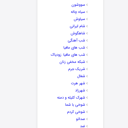
سووشون
سیاه چاله
سیاوش
شام ایرانی
شاهگوش
شب آهنگی
شب های مافیا
شب های مافیا: زودیاک
شبکه مخفی زنان
شریک جرم
شغال
شهر هرت
شهرزاد
شهرک کلیله و دمنه
شوخی با شما
شوخی کردم
صداتو
ضد