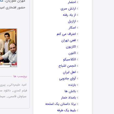
مهران غفوریان،
مح
احضار
حضور افتخاری امید
ارتش سری
از یاد رفته
ازازیل
اسکار
اعتراف می کنم
افعی تهران
اکازیون
اکنون
الکلاسیکو
انجمن اشباح
اهل ایران
برچسب ها
آوای جادویی
بازنده
امید علیمردانی
,
پیری 
فیلم کمدی
,
دانلود م
بالش ها
سیاوش قاسمی
,
سیما
بامداد خمار
برتا: داستان یک اسلحه
بلیط یک‌‌ طرفه