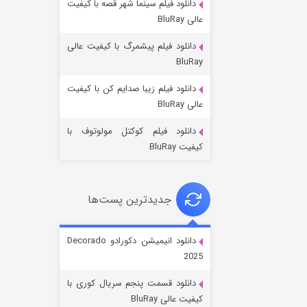
دانلود فیلم سینما شهر قصه با کیفیت
عالی BluRay
دانلود فیلم پیشمرگ با کیفیت عالی
BluRay
دانلود فیلم زیبا صدایم کن با کیفیت
جادوگری در مغولستان
عالی BluRay
۱۴ (زیرنویس)
قسمت
منتشر شد
دانلود فیلم کوکتل مولوتوف با
کیفیت BluRay
جدیدترین پست‌ها
دانلود انیمیشن دکورادو Decorado
2025
باب اسفنجی فصل ۱۷
دانلود قسمت پنجم سریال کوری با
۶ (زیرنویس)
قسمت
منتشر شد
کیفیت عالی BluRay