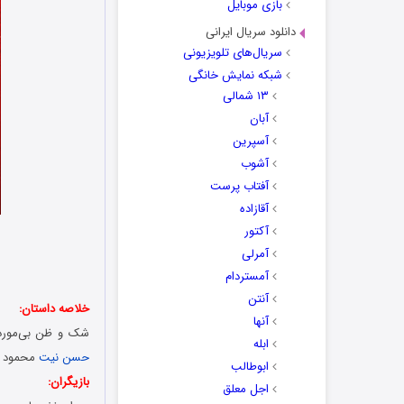
بازی موبایل
دانلود سریال ایرانی
سریال‌های تلویزیونی
شبکه نمایش خانگی
۱۳ شمالی
آبان
آسپرین
آشوب
آفتاب پرست
آقازاده
آکتور
آمرلی
آمستردام
آنتن
خلاصه داستان:
آنها
شک و ظن بی‌مورد 
ابله
حسن نیت
محمود به
ابوطالب
بازیگران:
اجل معلق