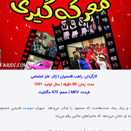
کارگردان: راهب قاسمیان | ژانر: طنز اجتماعی
مدت زمان: 80 دقیقه | سال تولید: 1391
فرمت: MKV | حجم: 673 مگابایت
و زیاد رعنا، مدت‌هاست که محمود را عذاب می‌دهد. سهراب
دوست
قدیمی محمود ر
 او نشان می‌دهد که ماجراهای جالبی رقم می‌زند.