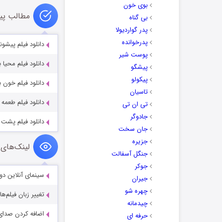
بوی خون
مطالب پی
بی گناه
پدر گواردیولا
پدرخوانده
دانلود فیلم پیشونی سفید ۱ با
پوست شیر
دانلود فیلم محیا 
پیشگو
پیکولو
دانلود فیلم خون ب
تاسیان
دانلود فیلم طعمه
تی ان تی
جادوگر
دانلود فیلم پشت چرا
جان سخت
جزیره
لینک‌های 
جنگل آسفالت
جوکر
سینمای آنلاین دو
جیران
چهره شو
تغییر زبان فیلم‌ها
چیدمانه
اضافه کردن صدای 
حرفه ای