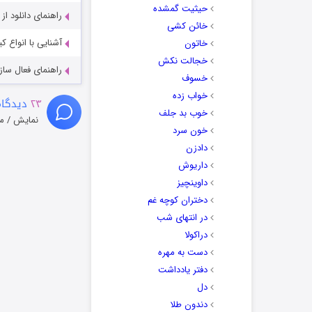
حیثیت گمشده
راهنمای دانلود ا
خائن کشی
آشنایی با انواع ک
خاتون
خجالت نکش
راهنمای فعال سازی کیفیت R
خسوف
خواب زده
۲۳
دیدگاه
خوب بد جلف
نمایش / م
خون سرد
دادزن
داریوش
داوینچیز
دختران کوچه غم
در انتهای شب
دراکولا
دست به مهره
دفتر یادداشت
دل
دندون طلا