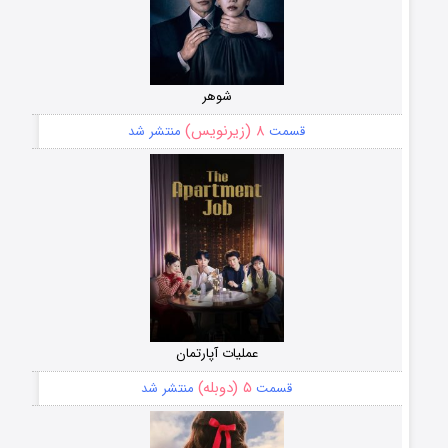
شوهر
۸ (زیرنویس)
قسمت
منتشر شد
عملیات آپارتمان
۵ (دوبله)
قسمت
منتشر شد