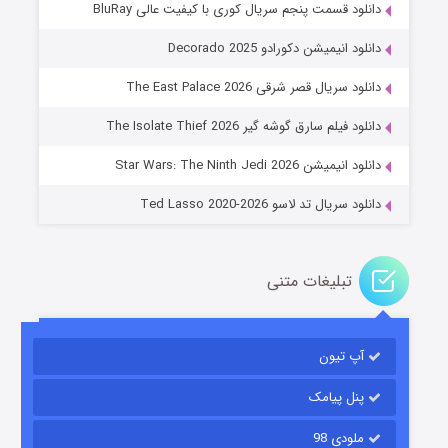
دانلود قسمت پنجم سریال کوری با کیفیت عالی BluRay
دانلود انیمیشن دکورادو Decorado 2025
دانلود سریال قصر شرقی The East Palace 2026
جادوگری در مغولستان
دانلود فیلم سارق گوشه گیر The Isolate Thief 2026
۱۴ (زیرنویس)
قسمت
منتشر شد
دانلود انیمیشن Star Wars: The Ninth Jedi 2026
دانلود سریال تد لاسو Ted Lasso 2020-2026
تبلیغات متنی
آپ تیون
باب اسفنجی فصل ۱۷
۶ (زیرنویس)
قسمت
منتشر شد
پنل پیامک
ملودی 98