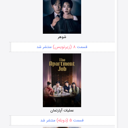
شوهر
۸ (زیرنویس)
قسمت
منتشر شد
عملیات آپارتمان
۵ (دوبله)
قسمت
منتشر شد