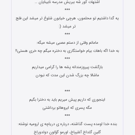
اشتهات کور شه ببریش مدرسه نابینایان …
***
یه ﮔﺪﺍ ﺩﺍﺷﺘﯿﻢ ﺗﻮ ﻣﺤﻠﻤﻮﻥ، ﻫﺮﭼﯽ ﺧﯿﺎﺑﻮﻥ ﺷﻠﻮﻍ ﺗﺮ ﻣﯿﺸﺪ ﺍﯾﻦ ﻓﻠﺞ
ﺗﺮ ﻣﯿﺸﺪ (:
***
مامانم وقتی از دستم عصبی میشه میگه:
به خدا اگه باهات بیام خواستگاری به دختره میگم چه خری هستی!!
***
بازگشت پیروزمندانه پشه ها را گرامی میداریم
ماشالا چه بزرگ شدن این مدت که نبودن
جوک ها و پیامک های طنز
***
اینجوری که داریم پیش میریم باید به دخترا بگیم
مگه پسری که ابروهاتو برداشتی
***
ﺑﻨﺪﻩ ﺧﺪﺍ ﺍﻭﻣﺪﻩ ﭘﺴﺖ ﮔﺬﺍﺷﺘﻪ، ﺩﺭﺑﺎﺭﻩ ﻯ ﺩﺭﻳﺎﭼﻪ ﻯ ﺍﺭﻭﻣﻴﻪ ﻧﻮﺷﺘﻪ:
ﮔﻠﻴﻦ ﮔﺌﺪﺍﺥ ﺁﻏﻠﻴﻴﺎﺥ، ﺍﻭﺭﻣﻮ ﮔﺆﻟﻮﻥ ﺩﻭﻟﺪﻭﺭﺍﺥ