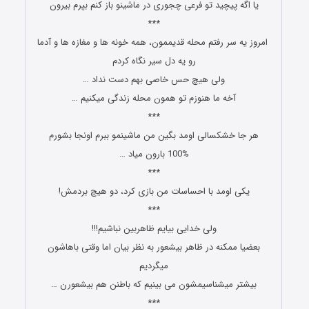
ﯾﺎ ﺍﮔﻪ ﭘﯿﭽﯿﺪ ﺗﻮ ﻓﺮﻋﯽ ﭼﺠﻮﺭﯼ ﺩﺭ ﻣﺎﺷﯿﻨﻮ ﺑﺎﺯ ﮐﻨﻢ ﺑﭙﺮﻡ ﺑﯿﺮﻭﻥ
***
‎ ﺍﻣﺮﻭﺯ ﯾﻪ ﺳﺮ ﺭﻓﺘﻢ ﻣﺤﻠﻪ ﻗﺪﯾﻤﻤﻮﻥ، ﻫﻤﻪ ﺧﻮﻧﻪ ﻫﺎ ﻭ ﻣﻐﺎﺯﻩ ﻫﺎ ﻭ ﺁﺩﻣﺎ
ﺭﻭ ﯾﻪ ﺩﻝ ﺳﯿﺮ ﻧﮕﺎﻩ ﮐﺮﺩﻡ
ﻭﻟﯽ ﻫﯿﭻ ﺣﺲ ﺧﺎﺻﯽ ﺑﻬﻢ ﺩﺳﺖ ﻧﺪﺍﺩ …
ﺁﺧﻪ ﻣﺎ ﻫﻨﻮﺯﻡ ﺗﻮ ﻫﻤﻮﻥ ﻣﺤﻠﻪ ﺯﻧﺪﮔﯽ ﻣﯿﮑﻨﯿﻢ …
***
ﻫﺮ ﺟﺎ ﺧﺸﮑﺴﺎﻟﯽ ﺍﻭﻣﺪ ﺑﮕﯿﻦ ﻣﻦ ﻣﺎﺷﯿﻨﻤﻮ ﺑﺒﺮﻡ ﺍﻭﻧﺠﺎ ﺑﺸﻮﺭﻡ
100% ﺑﺎﺭﻭﻥ ﻣﯿﺎﺩ …
***
یکی ﺍﻭﻣﺪ ﺑﺎ ﺍﺣﺴﺎﺳﺎﺕ ﻣﻦ ﺑﺎﺯﯼ ﮐﺮﺩ، ﺩﻭ ﻫﯿﭻ ﺑﺮﺩﻣﺶ!
***
ﻭﻟﯽ ﺧﺪﺍﯾﯽ ﺑﯿﺎﯾﻢ ﻇﺎﻫﺮﺑﯿﻦ ﻧﺒﺎﺷﯿﻢ!!!
ﺑﻌﻀﯿﺎ ﻣﻤﮑﻨﻪ ﺩﺭ ﻇﺎﻫﺮ ﺑﯿﺸﻌﻮﺭ ﺑﻪ ﻧﻈﺮ ﺑﯿﺎﻥ ﺍﻣﺎ ﻭﻗﺘﯽ ﺑﺎﻫﺎﺷﻮﻥ
ﻣﯿﮕﺮﺩﯾﻢ
ﺑﯿﺸﺘﺮ ﻣﯿﺸﻨﺎﺳﯿﻤﺸﻮﻥ ﻣﯽ ﺑﯿﻨﯿﻢ ﮐﻪ ﺑﺎﻃﻨﻦ ﻫﻢ ﺑﯿﺸﻌﻮﺭﻥ …
***