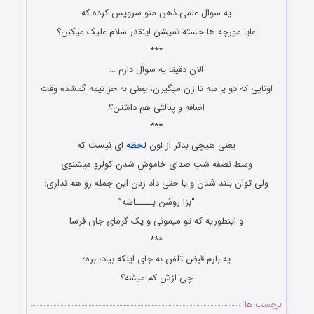
ﯾﻪ ﺳﻮﺍﻝ ﻋﻠﻤﯽ ﺫﻫﻦ ﻣﻨﻮ ﺳﺮﻭﯾﺲ ﮐﺮﺩﻩ ﮐﻪ
ﻋﺎﯾﺎ ﻣﻮﺭﭼﻪ ﻫﺎ ﺧﺴﺘﻪ ﻧﻤﯿﺸﻦ ﺍﯾﻨﻘﺪﺭ ﺳﻼﻡ ﻋﻠﯿﮏ ﻣﯿﮑﻨﻦ؟
***
ﺍﻻﻥ ﺩﻗﯿﻘﺎ ﯾﻪ ﺳﻮﺍﻝ ﺩﺍﺭﻡ …
ﺍﻭﻧﺎﯾﯽ ﮐﻪ ﺩﻭ ﯾﺎ ﺳﻪ ﺗﺎ ﺯﻥ ﻣﯿﮕﯿﺮﻥ، ﯾﻌﻨﯽ ﺑﻪ ﺟﺰ ﻧﯿﻤﻪ ﮔﻤﺸﺪﻩ ﻭﻗﺖ
ﺍﺿﺎﻓﻪ ﻭ ﭘﻨﺎﻟﺘﯽ ﻫﻢ ﺩﺍﺷﺘﻦ؟
***
ﯾﻌﻨﯽ ﻫﯿﭽﯽ ﺑﺪﺗﺮ ﺍﺯ ﺍﻭﻥ
ﻟﺤﻈﻪ
ﺍﯼ ﻧﯿﺴﺖ ﮐﻪ
ﻭﺳﻂ ﻧﺼﻔﻪ ﺷﺐ ﺻﺪﺍﯼ ﺧﺎﻣﻮﺵ ﺷﺪﻥ ﮐﻮﻟﺮﻭ ﻣﯿﺸﻨﻮﯼ
ﻭﻟﯽ ﺗﻮﺍﻥ ﺑﻠﻨﺪ ﺷﺪﻥ ﻭ ﯾﺎ ﺣﺘﯽ ﺩﺍﺩ ﺯﺩﻥ ﺍﯾﻦ ﺟﻤﻠﻪ ﺭﻭ ﻫﻢ ﻧﺪﺍﺭﯼ:
“بزﺍ ﺭﻭﺷﻦ ﺑـــــﺎﺷﻪ”
ﻭ ﺍﯾﻨﻄﻮﺭﯾﻪ ﮐﻪ ﺗﻮ ﻣﯿﻤﻮﻧﯽ ﻭ یک ﮔﺮﻣﺎﯼ ﺟﺎن فرسا
***
ﯾﻪ ﺑﺎﺭﻡ ﻗﺒﺾ ﺗﻠﻔﻦ ﺑﻪ ﺟﺎﯼ ﺍﯾﻨﮑﻪ ﺑﯿﺎﺩ، ﺑﺮﻩ؛
چی ﺍﺯﺵ ﮐﻢ ﻣﯿﺸﻪ؟
برچسب ها