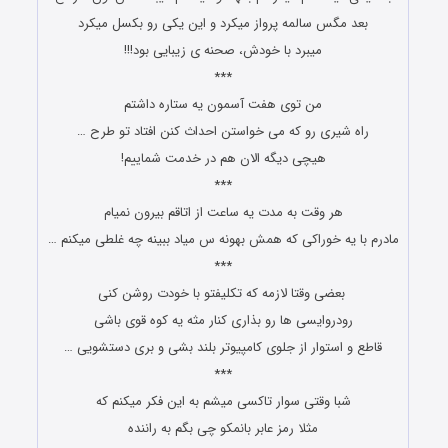
ﺑﻌﺪ ﻣﮕﺲ ﺳﺎﻟﻤﻪ ﭘﺮﻭﺍﺯ ﻣﯿﮑﺮﺩ ﻭ ﺍﯾﻦ یکی ﺭﻭ ﺑﮑﺴﻞ ﻣﯿﮑﺮﺩ
ﻣﯿﺒﺮﺩ ﺑﺎ ﺧﻮﺩﺵ، ﺻﺤﻨﻪ ﯼ ﺯﯾﺒﺎﯾﯽ ﺑﻮﺩ!!!
***
ﻣﻦ ﺗﻮﯼ ﻫﻔﺖ ﺁﺳﻤﻮﻥ ﯾﻪ ﺳﺘﺎﺭﻩ ﺩﺍﺷﺘﻢ
ﺭﺍﻩ ﺷﯿﺮﯼ ﺭﻭ ﮐﻪ ﻣﯽ ﺧﻮﺍﺳﺘﻦ ﺍﺣﺪﺍﺙ ﮐﻨﻦ ﺍﻓﺘﺎﺩ ﺗﻮ ﻃﺮﺡ …
ﻫﯿﭽﯽ ﺩﯾﮕﻪ ﺍﻻﻥ ﻫﻢ ﺩﺭ ﺧﺪﻣﺖ ﺷﻤﺎﯾﯿﻢ!
***
ﻫﺮ ﻭﻗﺖ ﺑﻪ ﻣﺪﺕ ﯾﻪ ﺳﺎﻋﺖ ﺍﺯ ﺍﺗﺎﻗﻢ ﺑﯿﺮﻭﻥ ﻧﻤﯿﺎﻡ
ﻣﺎﺩﺭﻡ ﺑﺎ ﯾﻪ ﺧﻮﺭﺍﮐﯽ ﮐﻪ ﻫﻤﺶ ﺑﻬﻮﻧﻪ ﺱ ﻣﯿﺎﺩ ﺑﺒﯿﻨﻪ ﭼﻪ ﻏﻠﻄﯽ ﻣﯿﮑﻨﻢ …
***
ﺭﻭﺩﺭﻭﺍﯾﺴﯽ ﻫﺎ ﺭﻭ ﺑﺬﺍﺭﯼ ﮐﻨﺎﺭ ﻣﺜﻪ ﯾﻪ ﮐﻮﻩ ﻗﻮﯼ ﺑﺎﺷﯽ
ﻗﺎﻃﻊ ﻭ ﺍﺳﺘﻮﺍﺭ ﺍﺯ ﺟﻠﻮﯼ کامپیوتر ﺑﻠﻨﺪ ﺑﺸﯽ ﻭ ﺑﺮﯼ ﺩﺳﺘﺸﻮﯾﯽ …
***
ﻣﺜﻼ ﺭﻣﺰ ﻋﺎﺑﺮ ﺑﺎﻧﻤﮑﻮ چی ﺑﮕﻢ ﺑﻪ ﺭﺍﻧﻨﺪﻩ