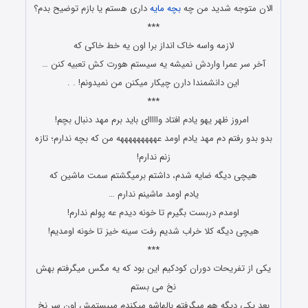
الان متوجه شدید من چه
بچه مایه
داری هستم یا بازم توضیح بدم؟
***
ﻻﺯﻣﻪ ﻭﺍﺳﻪ ﺧﺎﮎ ﺍﻧﺪﺍﺯ ﺑﺮﺍ ﺍﻭﻥ ﯾﻪ ﺧﻂ ﺧﺎﮐﯽ ﮐﻪ
ﺁﺧﺮ ﺳﺮ ﻋﻤﺮﺍ ﻭﺍﺭﺩﺵ ﻧﻤﯿﺸﻪ ﯾﻪ ﺳﯿﺴﺘﻢ ﻫﻮﺭﺕ ﮐﺶ ﺗﻌﺒﯿﻪ ﮐﻨﻦ …
ﺍﯾﻦ ﺩﺍﻧﺸﻤﻨﺪﺍ ﺩﺍﺭﻥ ﭼﯿﮑﺎﺭ ﻣﯿﮑﻨﻦ ﻣﻦ ﻧﻤﯿﺪﻭﻧﻢ! . .
***
ﺑﺪﻭ ﺑﺪﻭ ﺭﻓﺘﻢ ﺩﻡ ﻣﻬﺪ ﯾﺎﺩﻡ ﺍﻭﻣﺪ ﻋﻬﻬﻬﻬﻬﻬﻬﻬﻬﻪ ﻣﻦ ﮐﻪ ﺑﭽﻪ ﻧﺪﺍﺭﻡ؛ ﺗﺎﺯﻩ
ﺯﻧﻢ ﻧﺪﺍﺭﻡ!
ﻫﯿﭽﯽ ﺩﯾﮕﻪ ضایه ﺷﺪﻡ، ﺩﺍﺷﺘﻢ ﺑﺮﻣﯿﮕﺸﺘﻢ ﺳﻤﺖ ﻣﺎﺷﯿﻦ ﮐﻪ
ﯾﺎﺩﻡ ﺍﻭﻣﺪ ﻣﺎﺷﯿﻨﻢ ﻧﺪﺍﺭﻡ …
ﺍﻭﻣﺪﻡ ﺩﺭﺑﺴﺖ ﺑﮕﯿﺮﻡ ﺗﺎ ﺧﻮﻧﻪ ﺩﯾﺪﻡ ﻋﻪ ﭘﻮﻟﻢ ﻧﺪﺍﺭﻡ!
ﻫﯿﭽﯽ ﺩﯾﮕﻪ ﮐﻼ خراب شدیم رفت ﺳﯿﻨﻪ ﺧﯿﺰ ﺗﺎ ﺧﻮﻧﻪ ﺍﻭﻣﺪﯾﻢ!
***
یکی ﺍﺯ ﺗﻔﺮﯾﺤﺎﺕ ﺩﻭﺭﺍﻥ ﮐﻮﺩﮐﯿﻢ ﺍﯾﻦ ﺑﻮﺩ ﮐﻪ ﯾﻪ ﻣﮕﺲ ﻣﯿﮕﺮﻓﺘﻢ ﺑﻬﺶ
ﻧﺦ ﻣﯽ ﺑﺴﺘﻢ
ﺑﻌﺪ یکی ﺩﯾﮕﻪ ﻫﻢ ﻣﯿﮕﺮﻓﺘﻢ ﺑﺎﻟﻬﺎﺷﻮ ﻣﯿﮑﻨﺪﻡ ﻣﯿﺒﺴﺘﻤﺶ ﺍﻭﻥ ﺳﺮ ﻧﺦ