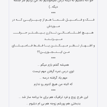
خو اگه داشتیم که دیگه درس نمیخوندیم که، می بردیم سر جلسه
دیگه…)
***
فــــک و فـــامـــیــل شـــمـــا هــم از چــیـــزایـــی کـــه در
مـــوردش
هـــیــچ اطـــلـــاعـــاتــی نـــدارن بــیــشــتــر حـــرفـــــ
مـــیــزنــنــد
و اظـــهــار نـــظــر مــیــکــنــن یـــا فــقــط فـــامــیــلـــای
مــن ایـــنــجــوریــن؟؟
***
همیشه گفتم بازم میگم …
توی درس نمره گرفتن مهم نیست
مهم یاد گرفتنه درسه …
که البته من هیچ کدوم رو ندارم
***
این طرح زوج و فرد ترافیک هم برای ما برنامه ساز شد …
بدبختی هم پورشم زوجه هم بی ام دبلیوم ..