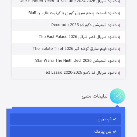
دانلود سریال One Hundred Years of Solitude 2024-2026
دانلود قسمت پنجم سریال کوری با کیفیت عالی BluRay
دانلود انیمیشن دکورادو Decorado 2025
دانلود سریال قصر شرقی The East Palace 2026
جادوگری در مغولستان
دانلود فیلم سارق گوشه گیر The Isolate Thief 2026
۱۴ (زیرنویس)
قسمت
منتشر شد
دانلود انیمیشن Star Wars: The Ninth Jedi 2026
دانلود سریال تد لاسو Ted Lasso 2020-2026
تبلیغات متنی
آپ تیون
باب اسفنجی فصل ۱۷
۶ (زیرنویس)
قسمت
منتشر شد
پنل پیامک