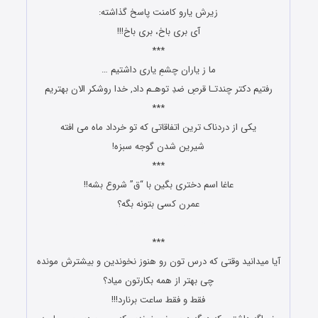
ﺯﻳﺮﺵ ﻳﺎﺭﻭ ﻛﺎﻣﻨﺖ پاسخ ﮔﺬﺍﺷﺘﻪ:
ﺁﻯ ﺑﺮﻯ ﺑﺎﺥ، ﺑﺮﻯ ﺑﺎخ!!!
***
ﻣﺎ ﺯ ﯾﺎﺭﺍﻥ ﭼﺸﻢِ ﯾﺎﺭﯼ ﺩﺍﺷﺘﯿﻢ …
ﺭﻓﺘﯿﻢ ﺩﮐﺘﺮ ﭼﻨﺪﺗـﺎ ﻗﺮﺹِ ﺿﺪِ ﺗﻮﻫـﻢ ﺩﺍﺩ, ﺧﺪﺍ ﺭﻭﺷﮑﺮ ﺍﻻﻥ ﺑﻬﺘﺮﯾﻢ
***
یکی از دردناک ترین اتفاقاتی که تو خرداد ماه می افته
شیرین شدن گوجه سبزه!
***
عاغا اسم دختری بگین با “ق” شروع بشه!!
عمرن کسی بتونه بگه؟
جوک ها و پیامک های طنز
***
آیا میدانید وقتی که درس تون رو هنوز نخوندین و بیشترش مونده
چی بهتر از همه بکارتون میاد؟
فقط و فقط ساعت برنارد!!!