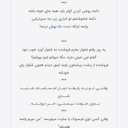
***
دکمه روشن کردن کولر باید همه جای خونه باشه
دکمه خاموششم تو انباری زیر دبه سیرترشی
واسه اینکه دست بابا
بهش
نرسه!
جوک ها و پیامک های طنز
***
یه روز رفتم شلوار بخرم فروشنده یه شلوار آورد خوب نبود
گفتم این خیلی خزه، مگه دیوانم اینو بپوشم؟
فروشنده از پشت پیشخون اومد اینور دیدم همون شلوار پای
خودشه
***
وقـتــی تــو یــه رابـطــه دچــارِ احـســاســاتِ شــدیــد
شـــدی
بــدون خــودت نـیـسـتــی، خـــرِ درونــتــه ..
***
وقتی کسی توی فیسبوک یا سایت مینویسه: “من میرم واسه
همیشه”