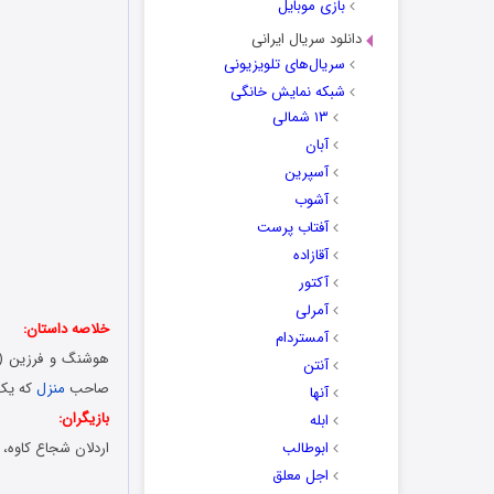
بازی موبایل
دانلود سریال ایرانی
سریال‌های تلویزیونی
شبکه نمایش خانگی
۱۳ شمالی
آبان
آسپرین
آشوب
آفتاب پرست
آقازاده
آکتور
آمرلی
خلاصه داستان:
آمستردام
هوشنگ و فرزین (ا
آنتن
صاحب
منزل
که یک 
آنها
بازیگران:
ابله
ابوطالب
اردلان شجاع کاوه، 
اجل معلق