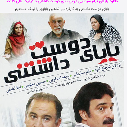
دانلود رایگان فیلم سینمایی ایرانی بابای دوست داشتنی با کیفیت عالی 720p
بابای دوست داشتنی به کارگردانی شاهین باباپور با لینک مستقیم