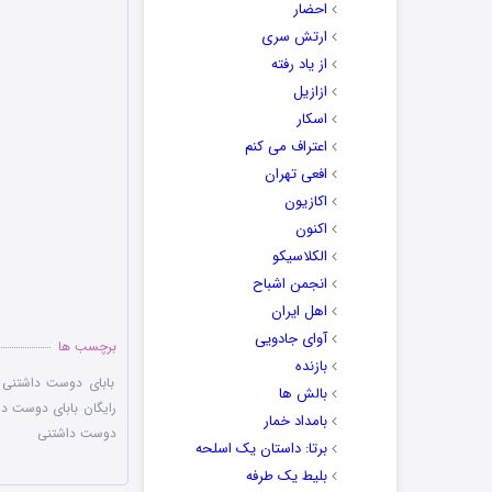
احضار
ارتش سری
از یاد رفته
ازازیل
اسکار
اعتراف می کنم
افعی تهران
اکازیون
اکنون
الکلاسیکو
انجمن اشباح
اهل ایران
آوای جادویی
برچسب ها
بازنده
بابای دوست داشتنی
بالش ها
رایگان بابای دوست د
بامداد خمار
دوست داشتنی
برتا: داستان یک اسلحه
بلیط یک‌‌ طرفه