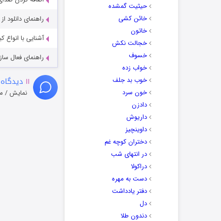
حیثیت گمشده
خائن کشی
راهنمای دانلود ا
خاتون
آشنایی با انواع ک
خجالت نکش
خسوف
راهنمای فعال سازی کیفیت R
خواب زده
۱۱
دیدگاه 
خوب بد جلف
خون سرد
نمایش / م
دادزن
داریوش
داوینچیز
دختران کوچه غم
در انتهای شب
دراکولا
دست به مهره
دفتر یادداشت
دل
دندون طلا