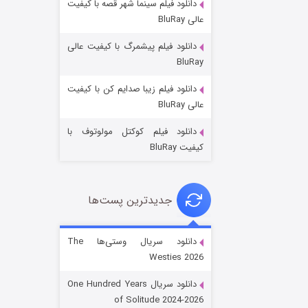
دانلود فیلم سینما شهر قصه با کیفیت
عالی BluRay
دانلود فیلم پیشمرگ با کیفیت عالی
BluRay
دانلود فیلم زیبا صدایم کن با کیفیت
جادوگری در مغولستان
عالی BluRay
۱۴ (زیرنویس)
قسمت
منتشر شد
دانلود فیلم کوکتل مولوتوف با
کیفیت BluRay
جدیدترین پست‌ها
دانلود سریال وستی‌ها The
Westies 2026
باب اسفنجی فصل ۱۷
دانلود سریال One Hundred Years
۶ (زیرنویس)
قسمت
منتشر شد
of Solitude 2024-2026