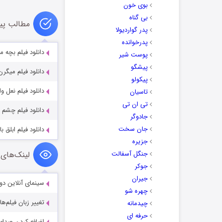
بوی خون
بی گناه
مطالب پی
پدر گواردیولا
پدرخوانده
دانلود فیلم بچه مردم
پوست شیر
پیشگو
دانلود فیلم میگرن
پیکولو
دانلود فیلم نعل و
تاسیان
تی ان تی
دانلود فیلم چشم و 
جادوگر
جان سخت
دانلود فیلم ابلق با کی
جزیره
جنگل آسفالت
لینک‌های 
جوکر
جیران
سینمای آنلاین دو
چهره شو
تغییر زبان فیلم‌ها
چیدمانه
حرفه ای
اضافه کردن صدای 