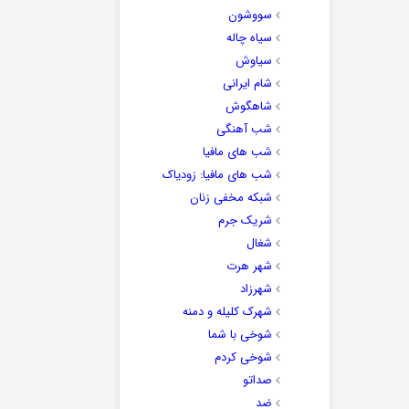
سووشون
سیاه چاله
سیاوش
شام ایرانی
شاهگوش
شب آهنگی
شب های مافیا
شب های مافیا: زودیاک
شبکه مخفی زنان
شریک جرم
شغال
شهر هرت
شهرزاد
شهرک کلیله و دمنه
شوخی با شما
شوخی کردم
صداتو
ضد