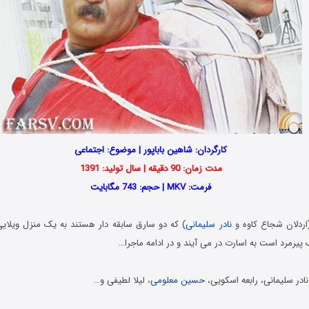
کارگردان: شاهین باباپور | موضوع: اجتماعی
مدت زمان: 90 دقیقه | سال تولید: 1391
فرمت: MKV | حجم: 743 مگابایت
ردلان شجاع کاوه و
نادر سلیمانی
) که دو سارق سابقه دار هستند به یک منزل ویلای
پیرمرد است به اسارت در می آیند و در ادامه ماجرا…
نادر سلیمانی، رابعه اسکویی،
حسین معلومی
، لیلا لطیفی و…
Download Babaie Doost Dashtani