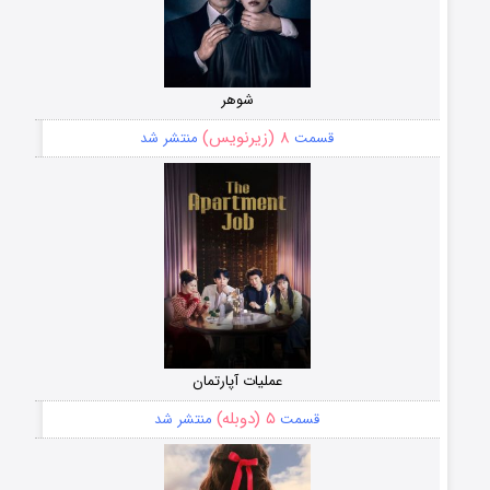
شوهر
۸ (زیرنویس)
قسمت
منتشر شد
عملیات آپارتمان
۵ (دوبله)
قسمت
منتشر شد