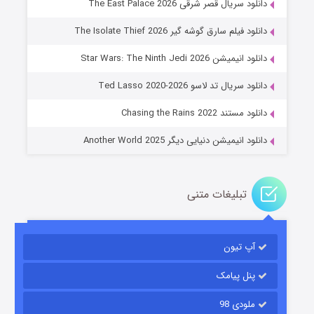
دانلود سریال قصر شرقی The East Palace 2026
دانلود فیلم سارق گوشه گیر The Isolate Thief 2026
دانلود انیمیشن Star Wars: The Ninth Jedi 2026
جادوگری در مغولستان
دانلود سریال تد لاسو Ted Lasso 2020-2026
۱۴ (زیرنویس)
قسمت
منتشر شد
دانلود مستند Chasing the Rains 2022
دانلود انیمیشن دنیایی دیگر Another World 2025
تبلیغات متنی
آپ تیون
باب اسفنجی فصل ۱۷
۶ (زیرنویس)
قسمت
منتشر شد
پنل پیامک
ملودی 98