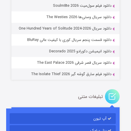
دانلود فیلم سول‌میت Soulm8te 2026
دانلود سریال وستی‌ها The Westies 2026
دانلود سریال One Hundred Years of Solitude 2024-2026
دانلود قسمت پنجم سریال کوری با کیفیت عالی BluRay
عملیات آپارتمان
دانلود انیمیشن دکورادو Decorado 2025
۲ (زیرنویس)
قسمت
منتشر شد
دانلود سریال قصر شرقی The East Palace 2026
دانلود فیلم سارق گوشه گیر The Isolate Thief 2026
تبلیغات متنی
آپ تیون
مردگان متحرک: شهر مرده ۳
۲ (زیرنویس)
قسمت
منتشر شد
پنل پیامک