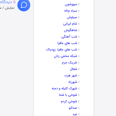
۵
دیدگاه 
سووشون
نمایش / م
سیاه چاله
سیاوش
شام ایرانی
شاهگوش
شب آهنگی
شب های مافیا
شب های مافیا: زودیاک
شبکه مخفی زنان
شریک جرم
شغال
شهر هرت
شهرزاد
شهرک کلیله و دمنه
شوخی با شما
شوخی کردم
صداتو
ضد