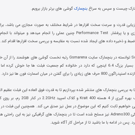
چمارک چیست و سپس به سراغ
بنچمارک
گوشی های برتر بازار برویم.
ارزیابی قدرت و سرعت سخت افزارها در شرایط مختلف به صورت مجازی می باشد، 
افزارها در حالت بازی و یا پرفشار. Performance Test چنین عملی را انجام میدهد 
 ضبط و ذخیره داده های ایجاد شده نسبت به مقایسه و بررسی سخت افزارها اقدام کند.
گوشی Sony Ultra Z توانسته در بنچمارک سایت Gsmarena رتبه نخست گوشی های هوش
وجود اینکه با سایز بسیار بزرگ 6.4 اینچی که دارد در خانواده کم جمعیت فبلت ها جا خوش کر
ی را برای گفتن در میان اسمارت فون ها نیز دارد.
تا به بررسی بنچمارک های منتشر شده بپردازیم تا به قدرت فوق العاده این فبلت عظیم ال
این دستگاه به لطف بهره گیری از 4 هسته it 400
ی خواهیم ثابت کنیم که این موضوع در عمل نیز صدق می کند. همچنین این فبلت در کنا
خود به چیپ گرافیکی Adreno300 نیز مسلح شده است تا در بنچمارک های گرافیکی نیز به این راح
د. پس در ادامه با ما باشید تا از مراحل کار آگاه شوید.