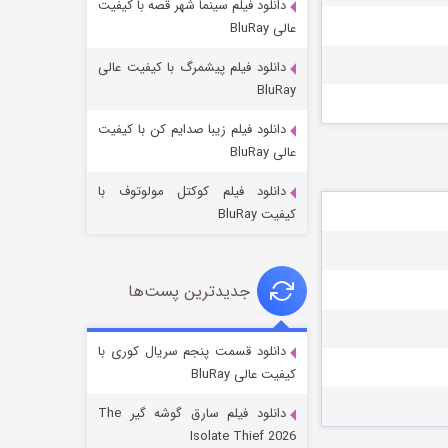
دانلود فیلم سینما شهر قصه با کیفیت
عالی BluRay
دانلود فیلم پیشمرگ با کیفیت عالی
BluRay
دانلود فیلم زیبا صدایم کن با کیفیت
جادوگری در مغولستان
عالی BluRay
۱۴ (زیرنویس)
قسمت
منتشر شد
دانلود فیلم کوکتل مولوتوف با
کیفیت BluRay
جدیدترین پست‌ها
دانلود قسمت پنجم سریال کوری با
کیفیت عالی BluRay
باب اسفنجی فصل ۱۷
دانلود فیلم سارق گوشه گیر The
۶ (زیرنویس)
قسمت
منتشر شد
Isolate Thief 2026