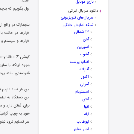
است؟
بازی موبایل
اول بگوییم که بن
دانلود سریال ایرانی
.
سریال‌های تلویزیونی
بنچمارک در واقع 
شبکه نمایش خانگی
۱۳ شمالی
آبان
افزارها و سیستم و
آسپرین
.
آشوب
آفتاب پرست
آقازاده
قدرتمندی مانند پردازنده اسنپدراگون 800 حرف های زیاد
آکتور
.
آمرلی
این بار قصد داریم 
آمستردام
آنتن
برای گفتن دارد و م
آنها
ابله
ابوطالب
سر تسلیم فرود نیاور
اجل معلق
.