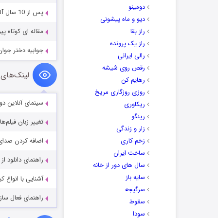
دومینو
پس از 10 سال آلبوم جدید امیر تاجیک منتشر شد!
دیو و ماه پیشونی
راز بقا
مقاله ای کوتاه پ
راز یک پرونده
جوابیه دختر جوا
رالی ایرانی
رقص روی شیشه
لینک‌های 
رهایم کن
روزی روزگاری مریخ
سینمای آنلاین دو
ریکاوری
رینگو
تغییر زبان فیلم‌ها
زار و زندگی
زخم کاری
اضافه کردن صدای 
ساخت ایران
راهنمای دانلود ا
سال های دور از خانه
سایه باز
آشنایی با انواع ک
سرگیجه
راهنمای فعال سازی کیفیت R
سقوط
سودا