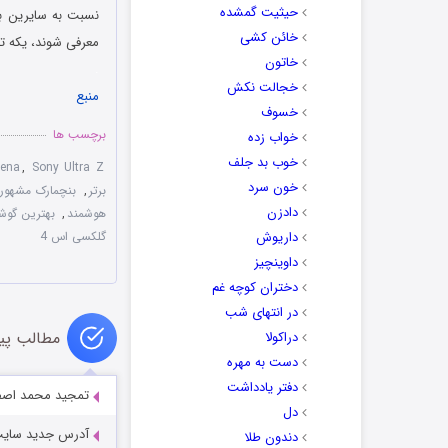
حیثیت گمشده
خائن کشی
معرفی شوند، یکه تا
خاتون
.
خجالت نکش
منبع
خسوف
برچسب ها
خواب زده
خوب بد جلف
ena
,
Sony Ultra Z
خون سرد
برتر
,
بنچمارک مشهور ntutu
دادزن
هوشمند
,
بهترین گوش
داریوش
گلکسی اس 4
داوینچیز
دختران کوچه غم
در انتهای شب
مطالب پی
دراکولا
دست به مهره
دفتر یادداشت
تمجيد محمد اصف
دل
آدرس جدید سایت دوستی 
دندون طلا