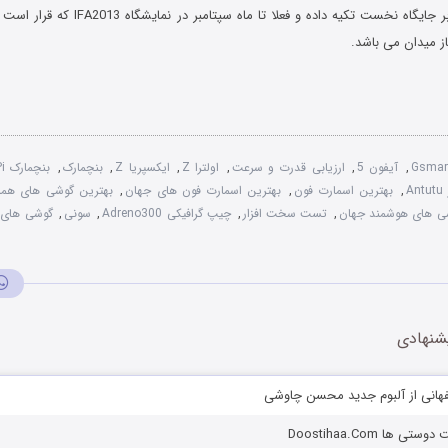
نسبت به سایرین بر جایگاه نخست تکیه داده و فعل
ز میدان می باشد.
Gsmar
,
آیفون 5
,
ارزیابی قدرت و سرعت
,
اولترا Z
,
ایکسپریا Z
,
بنچمارک
,
بنچمارک Pi
A
,
بهترین اسمارت فون
,
بهترین اسمارت فون های جهان
,
بهترین گوشی های همرا
ی های هوشمند جهان
,
تست سخت افزار
,
چیپ گرافیکی Adreno300
,
سونی
,
گوشی های 
شنهادی
هانی از آلبوم جدید محسن چاوشی
ها Doostihaa.Com