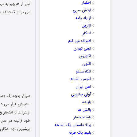
احضار
ارتش سری
می توان گفت که اولترا Z مقام اول مشترک را با
از یاد رفته
ازازیل
اسکار
اعتراف می کنم
افعی تهران
اکازیون
اکنون
الکلاسیکو
انجمن اشباح
اهل ایران
آوای جادویی
بازنده
سنجش قرار می دهد
بالش ها
اولترا Z با 
بامداد خمار
خود (البته در سن!
برتا: داستان یک اسلحه
پیشبینی بود. مکان ناامید کننده آیفون 5 
بلیط یک‌‌ طرفه