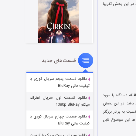
پردازد. در این بخش تقریبا
قسمت‌های جدید
سریال زشت
۲ (زیرنویس)
قسمت
منتشر شد
دانلود قسمت پنجم سریال کوری با
کیفیت عالی BluRay
زنده و حافظه دستگاه را مورد
دانلود قسمت اول سریال اعتراف
 باشد. در این بخش
میکنم 1080p BluRay
نسبت به برادر بزرگتر
دانلود قسمت چهارم سریال کوری با
 ها این موضوع قابل
کیفیت عالی BluRay
دانلود سریال بیست و یک با کیفیت