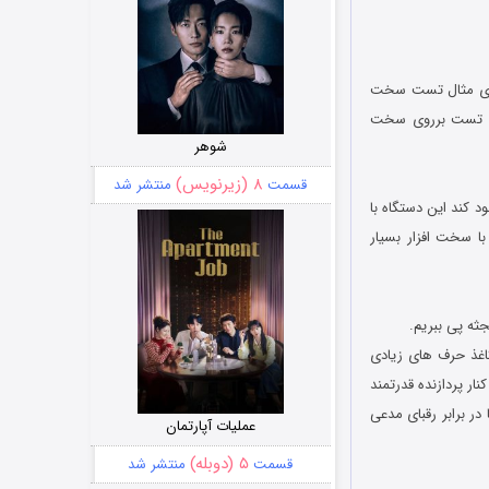
برای مثال تست سخت
و میتواند با انجام تست برروی سخت
شوهر
۸ (زیرنویس)
قسمت
منتشر شد
مند را از آن خود کند این دستگاه با
ده اما با سخت افزار بسیار
جثه پی ببریم.
Kra و کلاک اسپید 2.2GHz در کنار 2GB رم، بر روی کاغذ حرف های زیادی
ر پردازنده قدرتمند
تی ها در برابر رقبای مدعی
عملیات آپارتمان
۵ (دوبله)
قسمت
منتشر شد