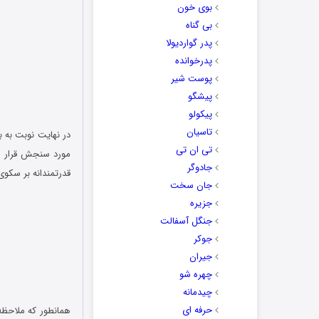
بوی خون
بی گناه
پدر گواردیولا
پدرخوانده
پوست شیر
پیشگو
پیکولو
تاسیان
تی ان تی
جادوگر
قدرتمندانه بر سکوی نخست تکیه داده و
جان سخت
جزیره
جنگل آسفالت
جوکر
جیران
چهره شو
چیدمانه
حرفه ای
همانطور که ملاحظه