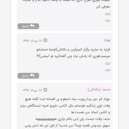
معرفی کن
پاسخ
بهراد :
۱۶ مرداد ۱۳۹۲
قراره یه مبارزه برگزار کنیم(من و بکتاش)اونجا حسابشو
میرسم.طوری که یادش نیاد چی گفته(بره تو آمپاس)!!!
پاسخ
محمد (بکتاش) :
۱۷ مرداد ۱۳۹۲
بهراد کم دور بردار.زورت میاد اسطوره ی افسانه ایت گفته هیچ
وقت توی زندگیم نتونستم مثل الکس دلپیرو ضربه ایستگاهی بزنم
و الکس استاد من هست.ها
حیف وقت نیست پای این بکام بزاری هههههههههههه.
سهیل میدونی قضیه چیه؟ من جدیدا از اول تیر ماه دارم رزمی