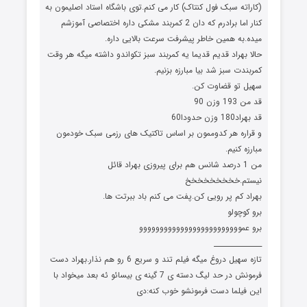
(کاراته سبک فول کنتاک) کار می کنم.توی باشگاه استاد اصلیمون به
کنار اما برادرم که دان 2 کمربند مشکی داره اختصاصی آموزشم
میده.به همین خاطر پیشرفت سرعت بالایی داره.
حالا بهراد قدیم قدیما یه کمربند سبز تکواندو داشته میگه هر وقت
کمربندت سبز شد بیا مبارزه بزنیم.
سهیل تو قضاوت کن.
قد من 193 وزن 90
قد بهراد180 وزن حدودا60
و قراره هر کدوممون بر اساس تاکتیک های رزمی سبک خودمون
مبارزه کنیم.
من 1 درصد شانس هم برای پیروزی بهراد قائل
نیستم.خخخخخخخخخ
بهراد کم پر رویی کن.پفت می کنم باد ببرتت ها.
برو کوچولو
برو عمووووووووووووووووووووووووو
______________
تازه سهیل دروغ میگه فیلم تند و سریع 6 رو هم نذار.بهراد دست
فرمونش در حد لیگ دسته ی 7 گینه ی بیسائو ئه بعد میخواد با
این فیلما دست فرمونشو خوب کنه:دی
____________________