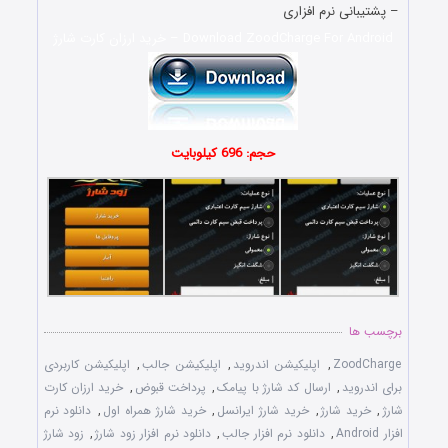
– پشتیبانی نرم افزاری
Download ZoodCharge For Android – خرید ارزان کارت شارژ
حجم: 696 کیلوبایت
برچسب ها
ZoodCharge
,
اپلیکیشن اندروید
,
اپلیکیشن جالب
,
اپلیکیشن کاربردی
برای اندروید
,
ارسال کد شارژ با پیامک
,
پرداخت قبوض
,
خرید ارزان کارت
شارژ
,
خرید شارژ
,
خرید شارژ ایرانسل
,
خرید شارژ همراه اول
,
دانلود نرم
افزار Android
,
دانلود نرم افزار جالب
,
دانلود نرم افزار زود شارژ
,
زود شارژ