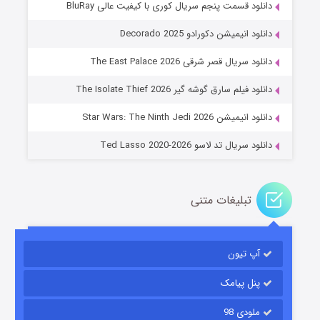
دانلود قسمت پنجم سریال کوری با کیفیت عالی BluRay
دانلود انیمیشن دکورادو Decorado 2025
دانلود سریال قصر شرقی The East Palace 2026
خاندان اژدها فصل ۳
دانلود فیلم سارق گوشه گیر The Isolate Thief 2026
۶ (زیرنویس)
قسمت
منتشر شد
دانلود انیمیشن Star Wars: The Ninth Jedi 2026
دانلود سریال تد لاسو Ted Lasso 2020-2026
تبلیغات متنی
آپ تیون
جادوگری در مغولستان
۱۴ (زیرنویس)
قسمت
منتشر شد
پنل پیامک
ملودی 98