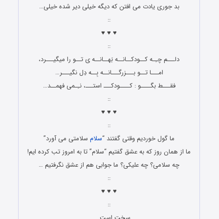
بد جوری یادت می افتن که دیگه خیلی دیر شده خیلی…
::
♥ ♥ ♥
::
دلـــم چـِـه کــودکــانــه بَهــانــه ی تــو را میگیـــرد،
امـــا تــو بـــزرگـــانــه بِــه دِل نگیـــر…
فقـــط بگــــو : کــــودکـــ استـــ، نـِـمی فهمــد…
::
♥ ♥ ♥
::
ما گول خوردیم وقتی گفتند “
سلام
سلامتی می آورد”
ما از همان روز که به عشق گفتیم “سلام” تا به امروز تب کرده ایم!
چه سلامی؟ چه علیکی؟ ما جوابی هم از عشق نگرفتیم …
::
♥ ♥ ♥
::
سخت است . . .