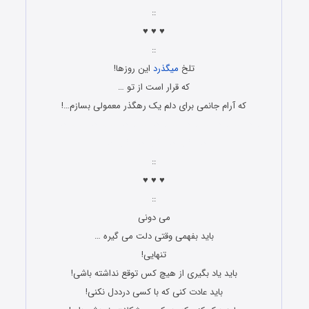
::
♥ ♥ ♥
::
تلخ
میگذرد
این روزها!
که قرار است از تو …
که آرام جانمی برای دلم یک رهگذر معمولی بسازم…!
گریه دار گریه دار گریه دار گریه دار گریه دار گریه دار گریه دار گریه
دار گریه دار گریه دار گریه دار
::
♥ ♥ ♥
::
می دونی
باید بفهمی وقتی دلت می گیره …
تنهایی!
باید یاد بگیری از هیچ کس توقع نداشته باشی!
باید عادت کنی که با کسی درددل نکنی!