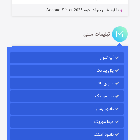
دانلود فیلم خواهر دوم Second Sister 2025
تبلیغات متنی
باب اسفنجی فصل ۱۷
آپ تیون
6 (زیرنویس)
قسمت
منتشر شد
پنل پیامک
ملودی 98
نواز موزیک
دانلود رمان
میفا موزیک
رویایی برای تو
دانلود آهنگ