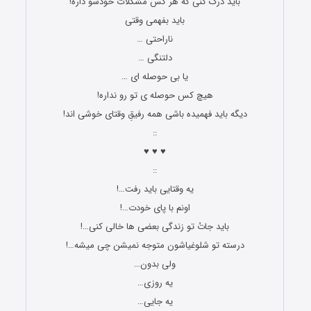
باید درک کنی که هر کس مشکلات خودشو داره!
باید بفهمی وقتی
ناراحتی …
دلتنگی …
یا بی حوصله ای …
هیچ کس حوصله ی تو رو نداره!
دیگه باید فهمیده باشی همه رفیقِ وقتای خوشی اند!
::
♥ ♥ ♥
::
یه وقتایی باید رفت…!
اونم با پای خودت…!
باید جاتُ تو زندگی بعضی ها خالی کنی…!
درسته تو شلوغیاشون متوجه نمیشن چی میشه…!
ولی بدون…
یه روزی…
یه جایی…