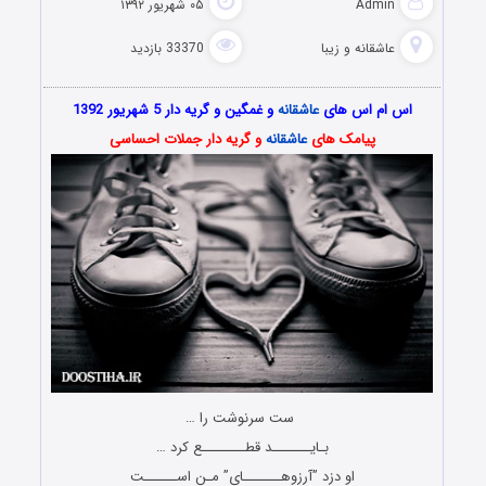
Admin
۰۵ شهریور ۱۳۹۲
عاشقانه و زیبا
33370 بازدید
اس ام اس های
عاشقانه
و غمگین و گریه دار 5 شهریور 1392
پیامک های
عاشقانه
و گریه دار جملات احساسی
ست سرنوشت را …
بـایـــــــد قطــــــــع کرد …
او دزد ”آرزوهـــــــای” مـن اســــــت