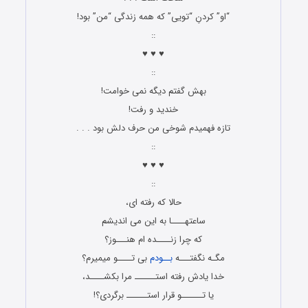
“او” کردنِ “تویى” که همه زندگى “من” بود!
::
♥ ♥ ♥
::
بهش گفتم دیگه نمی خوامت!
خندید و رفت!
تازه فهمیدم شوخی من حرف دلش بود . . .
::
♥ ♥ ♥
::
حالا که رفته ای،
ساعتهــــا به این می اندیشم
که چرا زنــــده ام هنـــوز؟
مگـه نگفتـــه
بــودم
بی تــــو میمیرم؟
خدا یادش رفته استــــــ مرا بکشــــد،
یا تــــــو قرار استــــــ برگردی؟!