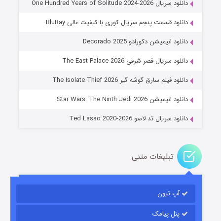
دانلود سریال One Hundred Years of Solitude 2024-2026
دانلود قسمت پنجم سریال کوری با کیفیت عالی BluRay
دانلود انیمیشن دکورادو Decorado 2025
دانلود سریال قصر شرقی The East Palace 2026
جادوگری در مغولستان
دانلود فیلم سارق گوشه گیر The Isolate Thief 2026
۱۴ (زیرنویس)
قسمت
منتشر شد
دانلود انیمیشن Star Wars: The Ninth Jedi 2026
دانلود سریال تد لاسو Ted Lasso 2020-2026
تبلیغات متنی
آپ تیون
باب اسفنجی فصل ۱۷
۶ (زیرنویس)
قسمت
منتشر شد
پنل پیامک