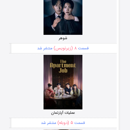
شوهر
۸ (زیرنویس)
قسمت
منتشر شد
عملیات آپارتمان
۵ (دوبله)
قسمت
منتشر شد