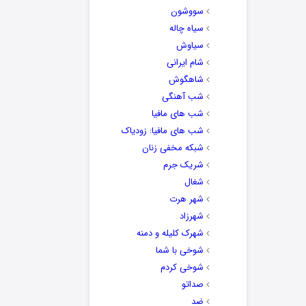
سووشون
سیاه چاله
سیاوش
شام ایرانی
شاهگوش
شب آهنگی
شب های مافیا
شب های مافیا: زودیاک
شبکه مخفی زنان
شریک جرم
شغال
شهر هرت
شهرزاد
شهرک کلیله و دمنه
شوخی با شما
شوخی کردم
صداتو
ضد