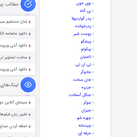
بوی خون
مطالب پی
بی گناه
پدر گواردیولا
شارژ مستقیم سیمکا
پدرخوانده
دانلود ماهنامه الک
پوست شیر
پیشگو
دانلود آنتی ویروس ای ست برای
پیکولو
تاسیان
ساخت تصاویر ترول با نرم افزاره
تی ان تی
دانلود آنتی ویروس  Antivirus 2020 v2.0.0-132
جادوگر
جان سخت
لینک‌های 
جزیره
جنگل آسفالت
سینمای آنلاین دو
جوکر
جیران
تغییر زبان فیلم‌ها
چهره شو
چیدمانه
اضافه کردن صدای 
حرفه ای