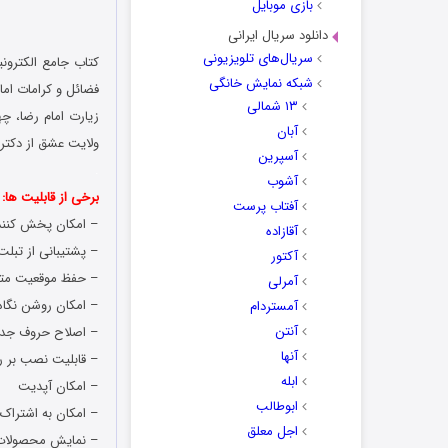
بازی موبایل
دانلود سریال ایرانی
سریال‌های تلویزیونی
کتاب جامع الکترونی
شبکه نمایش خانگی
فضائل و کرامات امام
۱۳ شمالی
زیارت امام رضا، چ
آبان
ولایت عشق از دکت
آسپرین
.
آشوب
برخی از قابلیت ها:
آفتاب پرست
– امکان پخش کنن
آقازاده
– پشتیبانی از تبلت
آکتور
– حفظ موقعیت مت
آمرلی
– امکان روشن نگا
آمستردام
آنتن
– اصلاح حروف جدا 
آنها
– قابلیت نصب بر رو
ابله
– امکان آپدیت
ابوطالب
– امکان به اشتراک
اجل معلق
– نمایش محصولات