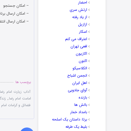
احضار
– امکان جستجو
ارتش سری
– امکان ارسال برنام
از یاد رفته
– امکان ارسال انتق
ازازیل
اسکار
اعتراف می کنم
افعی تهران
اکازیون
اکنون
الکلاسیکو
انجمن اشباح
برچسب ها
اهل ایران
آوای جادویی
آداب زیارت امام رضا
بازنده
امامت امام رضا
,
زندگی
بالش ها
فضائل و کرامات امام 
بامداد خمار
برتا: داستان یک اسلحه
بلیط یک‌‌ طرفه