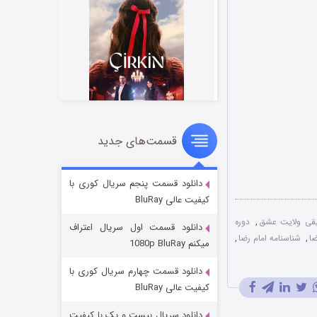
قسمت‌های جدید
سریال زشت
۲ (زیرنویس)
قسمت
منتشر شد
دانلود قسمت پنجم سریال کوری با
کیفیت عالی BluRay
یقی ولایت عشق
,
دوره
دانلود قسمت اول سریال اعتراف
ضا
,
شناسنامه امام رضا
,
میکنم 1080p BluRay
دانلود قسمت چهارم سریال کوری با
کیفیت عالی BluRay
دانلود سریال بیست و یک با کیفیت