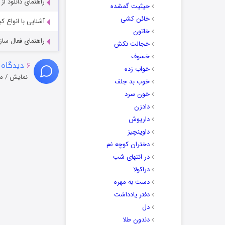
راهنمای دانلود ا
حیثیت گمشده
خائن کشی
آشنایی با انواع ک
خاتون
راهنمای فعال سازی کیفیت R
خجالت نکش
خسوف
۶
دیدگاه 
خواب زده
نمایش / م
خوب بد جلف
خون سرد
دادزن
داریوش
داوینچیز
دختران کوچه غم
در انتهای شب
دراکولا
دست به مهره
دفتر یادداشت
دل
دندون طلا