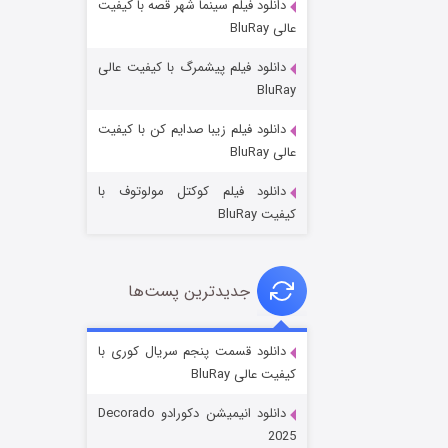
دانلود فیلم سینما شهر قصه با کیفیت
عالی BluRay
دانلود فیلم پیشمرگ با کیفیت عالی
BluRay
دانلود فیلم زیبا صدایم کن با کیفیت
جادوگری در مغولستان
عالی BluRay
۱۴ (زیرنویس)
قسمت
منتشر شد
دانلود فیلم کوکتل مولوتوف با
کیفیت BluRay
جدیدترین پست‌ها
دانلود قسمت پنجم سریال کوری با
کیفیت عالی BluRay
باب اسفنجی فصل ۱۷
دانلود انیمیشن دکورادو Decorado
۶ (زیرنویس)
قسمت
منتشر شد
2025