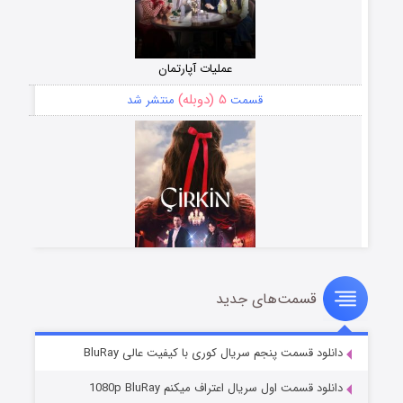
عملیات آپارتمان
۵ (دوبله)
قسمت
منتشر شد
قسمت‌های جدید
سریال زشت
۲ (زیرنویس)
قسمت
منتشر شد
دانلود قسمت پنجم سریال کوری با کیفیت عالی BluRay
دانلود قسمت اول سریال اعتراف میکنم 1080p BluRay