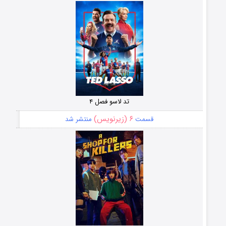
تد لاسو فصل ۴
۶ (زیرنویس)
قسمت
منتشر شد