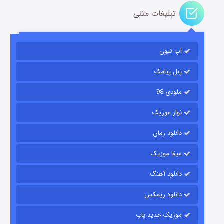
تبلیغات متنی
باب اسفنجی فصل ۱۷
آپ تیون
۶ (زیرنویس)
قسمت
منتشر شد
پنل پیامک
ملودی 98
نواز موزیک
دانلود رمان
میفا موزیک
رویایی برای تو
دانلود آهنگ
۱۵ (دوبله)
قسمت
منتشر شد
دانلود ریمکس
موزیک جدید پاپ