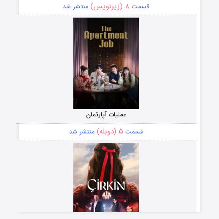
۸ (زیرنویس)
قسمت
منتشر شد
عملیات آپارتمان
۵ (دوبله)
قسمت
منتشر شد