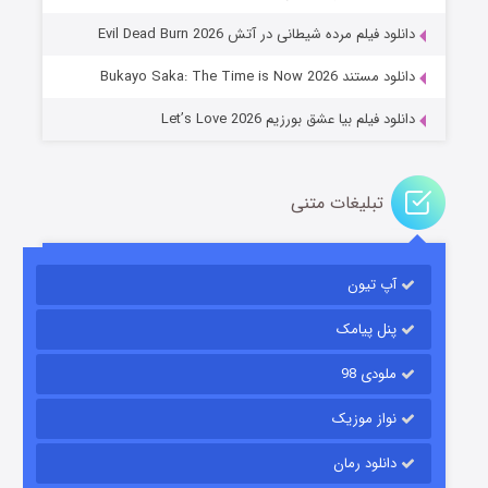
۱۴ (زیرنویس)
قسمت
منتشر شد
دانلود فیلم مرده شیطانی در آتش Evil Dead Burn 2026
دانلود مستند Bukayo Saka: The Time is Now 2026
دانلود فیلم بیا عشق بورزیم Let’s Love 2026
تبلیغات متنی
باب اسفنجی فصل ۱۷
آپ تیون
۶ (زیرنویس)
قسمت
منتشر شد
پنل پیامک
ملودی 98
نواز موزیک
دانلود رمان