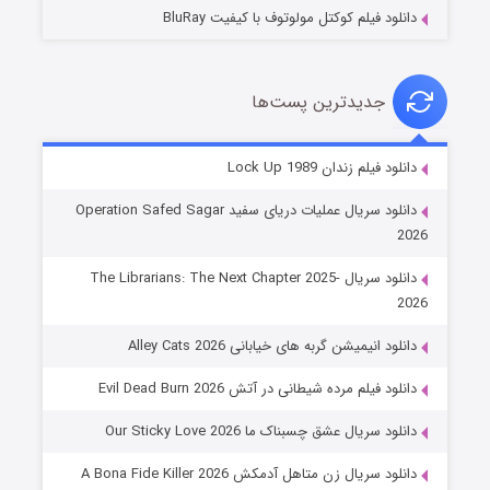
دانلود فیلم کوکتل مولوتوف با کیفیت BluRay
جدیدترین پست‌ها
شوهر
دانلود فیلم زندان Lock Up 1989
۸ (زیرنویس)
قسمت
منتشر شد
دانلود سریال عملیات دریای سفید Operation Safed Sagar
2026
دانلود سریال The Librarians: The Next Chapter 2025-
2026
دانلود انیمیشن گربه های خیابانی Alley Cats 2026
دانلود فیلم مرده شیطانی در آتش Evil Dead Burn 2026
دانلود سریال عشق چسبناک ما Our Sticky Love 2026
عملیات آپارتمان
دانلود سریال زن متاهل آدمکش A Bona Fide Killer 2026
۲ (زیرنویس)
قسمت
منتشر شد