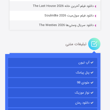
دانلود فیلم آخرین خانه The Last House 2026
دانلود فیلم سول‌میت Soulm8te 2026
دانلود سریال وستی‌ها The Westies 2026
تبلیغات متنی
مردگان متحرک: شهر مرده ۳
۲ (زیرنویس)
قسمت
منتشر شد
آپ تیون
پنل پیامک
ملودی 98
نواز موزیک
دانلود رمان