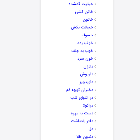
حیثیت گمشده
خائن کشی
خاتون
خجالت نکش
خسوف
خواب زده
خوب بد جلف
خون سرد
دادزن
داریوش
داوینچیز
دختران کوچه غم
در انتهای شب
دراکولا
دست به مهره
دفتر یادداشت
دل
دندون طلا