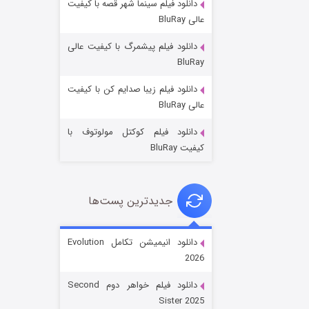
دانلود فیلم سینما شهر قصه با کیفیت
عالی BluRay
دانلود فیلم پیشمرگ با کیفیت عالی
BluRay
دانلود فیلم زیبا صدایم کن با کیفیت
باب اسفنجی فصل ۱۷
عالی BluRay
۶ (زیرنویس)
قسمت
منتشر شد
دانلود فیلم کوکتل مولوتوف با
کیفیت BluRay
جدیدترین پست‌ها
دانلود انیمیشن تکامل Evolution
2026
رویایی برای تو
دانلود فیلم خواهر دوم Second
۱۵ (دوبله)
قسمت
منتشر شد
Sister 2025