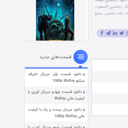
دانلود دیکشنری اقتصاد
,
دیکشنری آکسفورد
,
د
,
لغت شناسی
,
مرجع
قسمت‌های جدید
مردگان متحرک: شهر مرده ۳
۲ (زیرنویس)
قسمت
منتشر شد
دانلود قسمت اول سریال اعتراف
میکنم 1080p BluRay
دانلود قسمت چهارم سریال کوری با
کیفیت عالی BluRay
دانلود سریال بیست و یک با کیفیت
عالی 1080p BluRay
دانلود قسمت سوم سریال کوری با