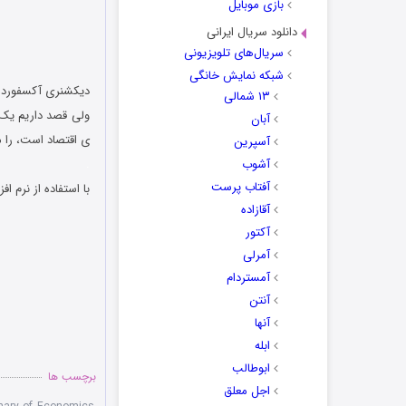
بازی موبایل
دانلود سریال ایرانی
سریال‌های تلویزیونی
شبکه نمایش خانگی
دیکشنری آکسفورد 
۱۳ شمالی
ولی قصد داریم ی
آبان
ی اقتصاد است، را م
آسپرین
آشوب
.
آفتاب پرست
با استفاده از نرم افزار Oxford Dictionary of Economics شما با مفاهیم کلی و جزئی رشت
آقازاده
آکتور
آمرلی
آمستردام
آنتن
آنها
ابله
ابوطالب
برچسب ها
اجل معلق