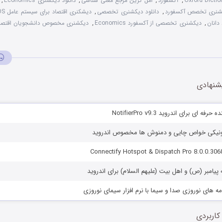
Oxford Dicti
,
آکسفورد
,
امل ترین مرجع معنی شناسی
,
دانلود دیکشنری Economics
,
کشنری تخصص آکسفورد
,
دانلود دیکشنری تخصصی
,
دیشکنری اقتصاد برای سیستم عامل iOS
دانان
,
دیکشنری تخصصی از آکسفورد Economics
,
دیکشنری مخصوص دانشجویان اقتصا
شنهادی
 ای برای اندروید NotifierPro v9.3
ترونیکی خواص چایی و دمنوش ها مخصوص اندروید
مه پیامبر (ص) و اهل بیت (علیهم السلام) برای اندروید
مه های نوروزی صدا و سیما با نرم افزار سیمای نوروزی
کاربردی