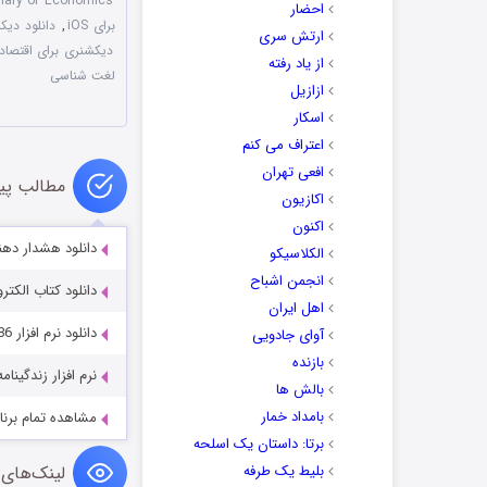
onary of Economics
احضار
برای iOS
,
دانلود دی
ارتش سری
دیکشنری برای اقتصاد 
از یاد رفته
لغت شناسی
ازازیل
اسکار
اعتراف می کنم
افعی تهران
مطالب پی
اکازیون
اکنون
دانلود هشدار دهنده حرفه
الکلاسیکو
انجمن اشباح
دانلود کتاب الک
اهل ایران
دانلود نرم افزار Connectify Hotspot & Dispatch Pro 8.0.0.30686
آوای جادویی
بازنده
نرم افزار زندگینا
بالش ها
بامداد خمار
مشاهده تمام برنا
برتا: داستان یک اسلحه
بلیط یک‌‌ طرفه
لینک‌های 