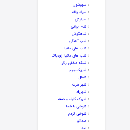
سووشون
سیاه چاله
سیاوش
شام ایرانی
شاهگوش
شب آهنگی
شب های مافیا
شب های مافیا: زودیاک
شبکه مخفی زنان
شریک جرم
شغال
شهر هرت
شهرزاد
شهرک کلیله و دمنه
شوخی با شما
شوخی کردم
صداتو
ضد