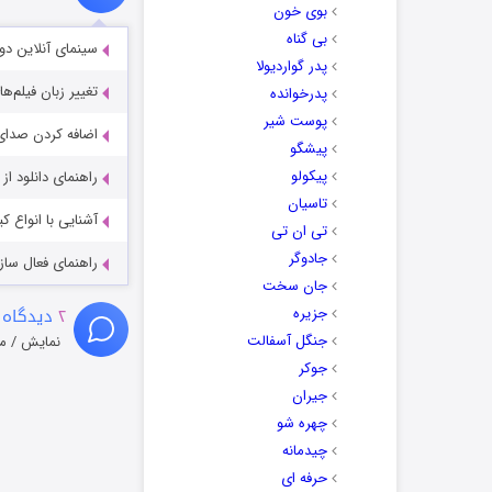
بوی خون
بی گناه
سینمای آنلاین دو
پدر گواردیولا
تغییر زبان فیلم‌ها
پدرخوانده
پوست شیر
اضافه کردن صدای 
پیشگو
پیکولو
راهنمای دانلود ا
تاسیان
آشنایی با انواع ک
تی ان تی
جادوگر
راهنمای فعال سازی کیفیت R
جان سخت
۲
دیدگاه 
جزیره
جنگل آسفالت
نمایش / م
جوکر
جیران
چهره شو
چیدمانه
حرفه ای