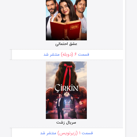
عشق احتمالی
۶ (دوبله)
قسمت
منتشر شد
سریال زشت
۱ (زیرنویس)
قسمت
منتشر شد