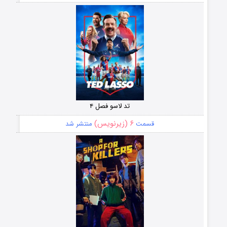
تد لاسو فصل ۴
۶ (زیرنویس)
قسمت
منتشر شد