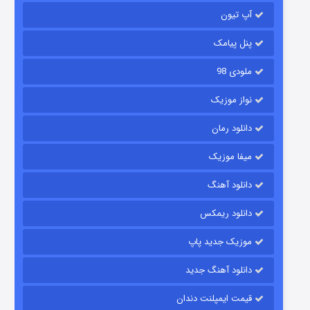
آپ تیون
جادوگری در مغولستان
۱۴ (زیرنویس)
قسمت
منتشر شد
پنل پیامک
ملودی 98
نواز موزیک
دانلود رمان
میفا موزیک
دانلود آهنگ
باب اسفنجی فصل ۱۷
دانلود ریمکس
۶ (زیرنویس)
قسمت
منتشر شد
موزیک جدید پاپ
دانلود آهنگ جدید
قیمت ایمپلنت دندان