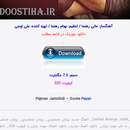
آهنگساز: مانی رهنما / تنظیم: بهنام رهنما / تهیه کننده: علی اوجی
دانلود موزیک در ادامه مطلب
…
حجم: 7.3 مگابایت
کیفیت: 320
Danlod Ahange Jadid
Pejman Jamshidi – Soote
Payan
Danlod Ahange Jadid
,
آهنگ جدید پژمان جمشیدی
,
پژمان جمشیدی
,
پژمان جمشی
به نام سوت پایان
,
دانلود آهنگ جدید
,
دانلود آهنگ سوت پایان با کیفیت 320
,
دانل