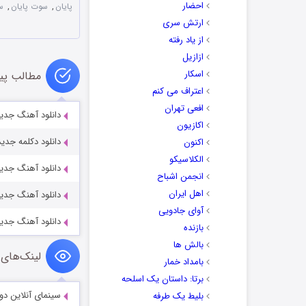
احضار
پایان
,
سوت پایان
,
س
ارتش سری
از یاد رفته
ازازیل
اسکار
مطالب پی
اعتراف می کنم
افعی تهران
دانلود آهنگ جدید
اکازیون
دانلود دکلمه جدی
اکنون
الکلاسیکو
دانلود آهنگ جدید
انجمن اشباح
اهل ایران
دانلود آهنگ جد
آوای جادویی
دانلود آهنگ جدید
بازنده
بالش ها
لینک‌های 
بامداد خمار
برتا: داستان یک اسلحه
سینمای آنلاین دو
بلیط یک‌‌ طرفه