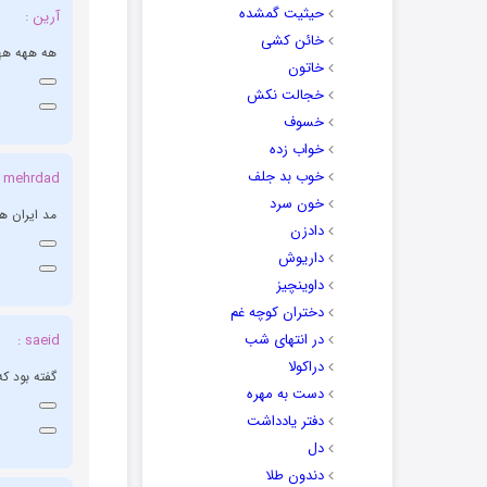
حیثیت گمشده
آرین :
خائن کشی
هه ههه ههه
خاتون
خجالت نکش
خسوف
خواب زده
خوب بد جلف
mehrdad :
خون سرد
مد ایران ه
دادزن
داریوش
داوینچیز
دختران کوچه غم
در انتهای شب
saeid :
دراکولا
گفته بود ک
دست به مهره
دفتر یادداشت
دل
دندون طلا