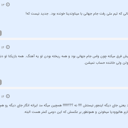
۱۳ آبان ۱۳۹۲
الی که تیم ملی رفت جام جهانی با میناوندینا خونده بود.. جدید نیست که!
۱۴ آبان ۱۳۹۲
ش فرق میکنه چون واس جام جهانی بود و همه ریخته بودن تو یه آهنگ.. همه بازیکنا تو دنیا
ولن ولی خاننده حساب نمیشن.
۱۴ آبان ۱۳۹۲
 یعنی جای دیگه اینجور نیستش !!!! نه ؟؟؟!!!!!! همچین میگه مد ایرانه انگار جای دیگه رو هم خب
ارمِ هالیوودیا میخونن و همونطور بر عکسش که این دومی کمتر هست البته.