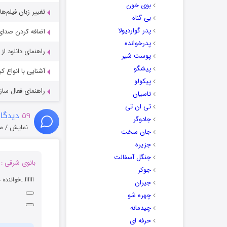
بوی خون
تغییر زبان فیلم‌ها
بی گناه
پدر گواردیولا
اضافه کردن صدای 
پدرخوانده
راهنمای دانلود ا
پوست شیر
پیشگو
آشنایی با انواع ک
پیکولو
راهنمای فعال سازی کیفیت R
تاسیان
تی ان تی
۵۹
دیدگاه
جادوگر
نمایش / م
جان سخت
جزیره
جنگل آسفالت
بانوی شرقی :
جوکر
اااااا…خواننده
جیران
چهره شو
چیدمانه
حرفه ای