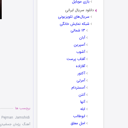
بازی موبایل
دانلود سریال ایرانی
سریال‌های تلویزیونی
شبکه نمایش خانگی
۱۳ شمالی
آبان
آسپرین
آشوب
آفتاب پرست
آقازاده
آکتور
آمرلی
آمستردام
آنتن
آنها
برچسب ها
ابله
ابوطالب
,
Pejman Jamshidi
اجل معلق
آهنگ پژمان جمشیدی 