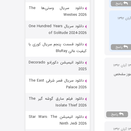
پاسخ
دانلود سریال وستی‌ها The
Westies 2026
دانلود سریال One Hundred Years
of Solitude 2024-2026
دانلود قسمت پنجم سریال کوری با
پاسخ
کیفیت عالی BluRay
رویایی برای تو
دانلود انیمیشن دکورادو Decorado
2025
15 (دوبله)
قسمت
منتشر شد
 هنوز مشخص
دانلود سریال قصر شرقی The East
Palace 2026
دانلود فیلم سارق گوشه گیر The
Isolate Thief 2026
پاسخ
دانلود انیمیشن Star Wars: The
Ninth Jedi 2026