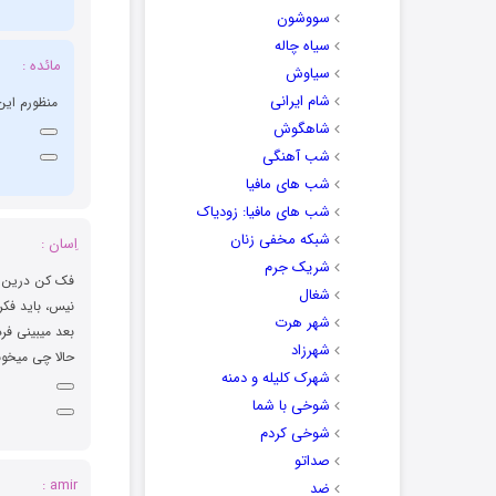
سووشون
سیاه چاله
مائده :
سیاوش
شام ایرانی
منظورم این 
شاهگوش
شب آهنگی
شب های مافیا
شب های مافیا: زودیاک
شبکه مخفی زنان
اِسان :
شریک جرم
فک کن درین ر
شغال
نیس، باید فکرا
شهر هرت
بعد میبینی فردا
شهرزاد
حالا چی میخون
شهرک کلیله و دمنه
شوخی با شما
شوخی کردم
صداتو
amir :
ضد