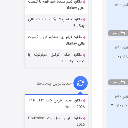
دانلود فیلم سینما شهر قصه با کیفیت
عالی BluRay
دانلود فیلم پیشمرگ با کیفیت عالی
BluRay
پاسخ
دانلود فیلم زیبا صدایم کن با کیفیت
جادوگری در مغولستان
عالی BluRay
14 (زیرنویس)
قسمت
منتشر شد
دانلود فیلم کوکتل مولوتوف با
 این کارو
کیفیت BluRay
جدیدترین پست‌ها
پاسخ
دانلود فیلم آخرین خانه The Last
ر داره !!!!
House 2026
باب اسفنجی فصل ۱۷
دانلود فیلم سول‌میت Soulm8te
6 (زیرنویس)
قسمت
منتشر شد
2026