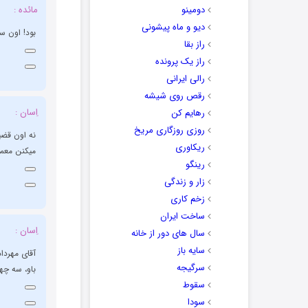
دومینو
مائده :
دیو و ماه پیشونی
بود! اون س
راز بقا
راز یک پرونده
رالی ایرانی
رقص روی شیشه
اِسان :
رهایم کن
روزی روزگاری مریخ
نه اون قضی
ریکاوری
میکنن معم
رینگو
زار و زندگی
زخم کاری
ساخت ایران
اِسان :
سال های دور از خانه
سایه باز
آقای مهرداد
سرگیجه
باو، سه چه
سقوط
سودا