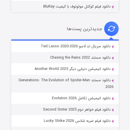
دانلود فیلم کوکتل مولوتوف با کیفیت BluRay
جدیدترین پست‌ها
خاندان اژدها فصل ۳
دانلود سریال تد لاسو Ted Lasso 2020-2026
۶ (زیرنویس)
قسمت
منتشر شد
دانلود مستند Chasing the Rains 2022
دانلود انیمیشن دنیایی دیگر Another World 2025
دانلود مستند Generations: The Evolution of Spider-Man
2026
دانلود انیمیشن تکامل Evolution 2026
دانلود فیلم خواهر دوم Second Sister 2025
جادوگری در مغولستان
دانلود فیلم ضربه شانس Lucky Strike 2026
۱۴ (زیرنویس)
قسمت
منتشر شد