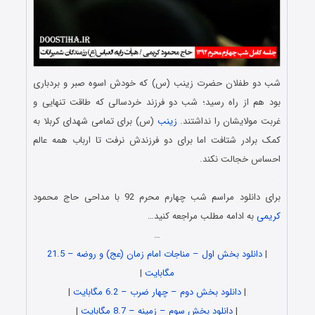
شب دو طفلان حضرت زینب (س) که خودش اسوه صبر و بردباری
بود هم از راه رسید؛ شب دو فرزند خردسالی که طاقت تنهایی و
غربت مولایشان را نداشتند.
زینب
(س) برای تمامی شهدای کربلا به
کمک برادر شتافت اما برای دو فرزندش نرفت تا ارباب همه عالم
احساس خجالت نکند.
.
برای دانلود مراسم شب چهارم محرم 92 با مداحی حاج محمود
کریمی
به ادامه مطلب مراجعه کنید…
…
|
دانلود بخش اول – مناجات امام زمان (عج) و روضه – 21.5
مگابایت
|
|
دانلود بخش دوم – چهار ضرب – 6.2 مگابایت
|
|
دانلود بخش سوم – زمینه – 8.7 مگابایت
|