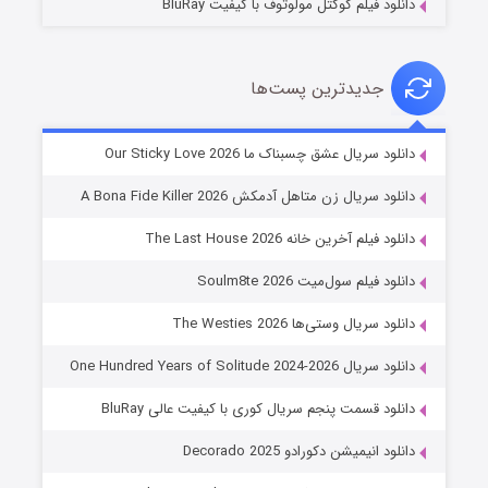
دانلود فیلم کوکتل مولوتوف با کیفیت BluRay
جدیدترین پست‌ها
شوهر
دانلود سریال عشق چسبناک ما Our Sticky Love 2026
۸ (زیرنویس)
قسمت
منتشر شد
دانلود سریال زن متاهل آدمکش A Bona Fide Killer 2026
دانلود فیلم آخرین خانه The Last House 2026
دانلود فیلم سول‌میت Soulm8te 2026
دانلود سریال وستی‌ها The Westies 2026
دانلود سریال One Hundred Years of Solitude 2024-2026
دانلود قسمت پنجم سریال کوری با کیفیت عالی BluRay
عملیات آپارتمان
دانلود انیمیشن دکورادو Decorado 2025
۲ (زیرنویس)
قسمت
منتشر شد