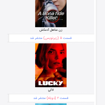
زن متاهل آدمکش
۵ (زیرنویس)
قسمت
منتشر شد
لاکی
۲ (دوبله)
قسمت
منتشر شد