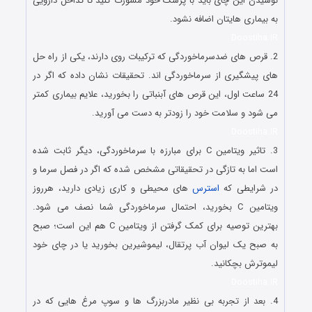
نوشیدن این چای باید با پزشک خود مشورت کنید تا تداخل دارویی
به بیماری هایتان اضافه نشود.
Doostiha.IR
2. قرص های ضدسرماخوردگی که ترکیبات روی دارند، یکی از راه حل
های پیشگیری از سرماخوردگی اند. تحقیقات نشان داده که اگر در
24 ساعت اول، این قرص های آبنباتی را بخورید، علایم بیماری کمتر
می شود و سلامت خود را زودتر به دست می آورید.
Doostiha.IR
3. تاثیر ویتامین C برای مبارزه با سرماخوردگی، دیگر ثابت شده
است اما به تازگی در تحقیقاتی مشخص شده که اگر در فصل سرما و
در شرایطی که
استرس
های محیطی و کاری زیادی دارید، هرروز
ویتامین C بخورید، احتمال سرماخوردگی شما نصف می شود.
بهترین توصیه برای کمک گرفتن از ویتامین C هم این است؛ صبح
به صبح یک لیوان آب پرتقال، لیموشیرین بخورید یا در چای خود
لیموترش بچکانید.
Doostiha.IR
4. بعد از تجربه بی نظیر مادربزرگ ها و سوپ مرغ هایی که در