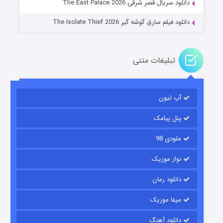
دانلود سریال قصر شرقی The East Palace 2026
دانلود فیلم سارق گوشه گیر The Isolate Thief 2026
تبلیغات متنی
آپ تیون
مردگان متحرک: شهر مرده ۳
۲ (زیرنویس)
قسمت
منتشر شد
پنل پیامک
ملودی 98
نواز موزیک
دانلود رمان
میفا موزیک
دانلود آهنگ