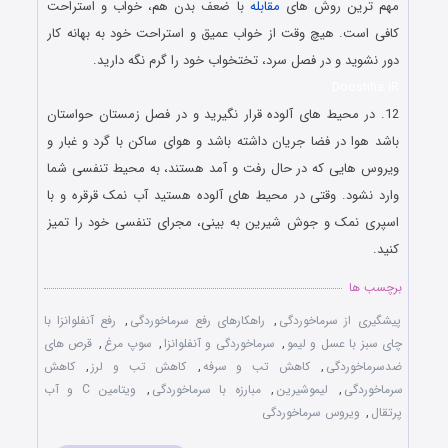
مهم ترین روش های
مقابله
با ضعف بدن هم، خواب و استراحت
کافی است. هیچ وقت از خواب عمیق و استراحت خود به بهانه کار
دور نشوید و در فصل سرد، تختخواب خود را گرم نگه دارید.
Doostiha.IR
12. در محیط های آلوده قرار نگیرید و در فصل زمستان حواستان
باشد هوا در فضا جریان داشته باشد و هوای ساکن با گرد و غبار و
ویروس هایی که در حال رفت و آمد هستند، به محیط تنفسی شما
وارد نشود. وقتی در محیط های آلوده هستید آب نمک قرقره و با
اسپری نمک و جوش شیرین به بینی، مجرای تنفسی خود را تمیز
کنید.
برچسب ها
پیشگیری از سرماخوردگی
,
راهکارهای رفع سرماخوردگی
,
رفع آنفلوانزا با
چای سبز با عسل و لیمو
,
سرماخوردگی و آنفلوانزا
,
سوپ مرغ
,
قرص های
ضدسرماخوردگی
,
کاهش تب و سرفه
,
کاهش تب و لرز
,
کاهش
سرماخوردگی
,
لیموشیرین
,
مبارزه با سرماخوردگی
,
ویتامین C و آب
پرتقال
,
ویروس سرماخوردگی