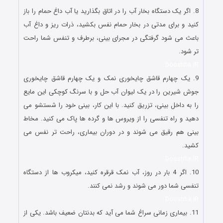
8. اگر یک دستگاه بخار آب را در اتاق بگذارید یا آب داغ حمام را باز
کنید و برای مدتی در بخار حمام نفس بکشید، ذرات ریز و داغ آب
باعث می شود گرفتگی در مجرای بینی، برطرف و تنفس شما راحت
تر شود.
Doostiha.IR
9. یک چهارم قاشق چایخوری نمک و یک چهارم قاشق چایخوری
جوش شیرین را در یک لیوان آب حل و با سرنگ کوچکی این مایع
را به داخل بینی، تزریق کنید. با این کار، بینی خود را شستشو می
دهید و راه تنفسی را از ویروس ها و گرده ها پاک می کنید. مخاط
بینی هم رقیق می شوند و در دوران بیماری، راحت تر نفس می
کشید.
Doostiha.IR
10. اگر 4 بار در روز، آب نمک قرقره کنید، میکروب ها از دستگاه
تنفسی شما دور می شوند و رشد نمی کنند.
Doostiha.IR
11. بیماری زمانی سراغ شما می آید که بدنتان ضعیف باشد. یکی از