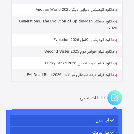
دانلود انیمیشن دنیایی دیگر Another World 2025
دانلود مستند Generations: The Evolution of Spider-Man
2026
جادوگری در مغولستان
دانلود انیمیشن تکامل Evolution 2026
۱۴ (زیرنویس)
قسمت
منتشر شد
دانلود فیلم خواهر دوم Second Sister 2025
دانلود فیلم ضربه شانس Lucky Strike 2026
دانلود فیلم مرده شیطانی در آتش Evil Dead Burn 2026
تبلیغات متنی
باب اسفنجی فصل ۱۷
آپ تیون
۶ (زیرنویس)
قسمت
منتشر شد
پنل پیامک