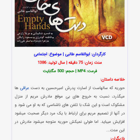
کارگردان: ابوالقاسم طالبی | موضوع: اجتماعی
مدت زمان: 75 دقیقه | سال تولید: 1386
فرمت: MP4 | حجم: 500 مگابایت
خلاصه داستان:
حوریه که سالهاست از اسارت پدرش امیرحسین به دست
عراقی
ها
میگذرد، نسبت به خروج های بی موقع مادرش مریم از منزل
مشکوک است و این شک با تلفن های ناشناسی که به او می شود و
در آنها از تصمیم مریم برای ارتباط با یک مرد دیگر صحبت میشود
افزایش میباید. اما طولی نمیکش حوریه متوجه میشود مادرش در
این مدت….
بازیگران: