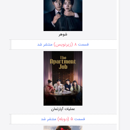
شوهر
۸ (زیرنویس)
قسمت
منتشر شد
عملیات آپارتمان
۵ (دوبله)
قسمت
منتشر شد