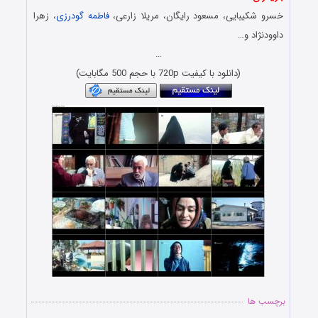
خسرو شکیبایی، مسعود رایگان، مریلا زارعی،
فاطمه گودرزی
، زهرا
داوودنژاد و…
…
(دانلود با کیفیت 720p با حجم 500 مگابایت)
برچسب ها