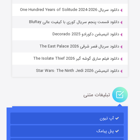
دانلود سریال One Hundred Years of Solitude 2024-2026
دانلود قسمت پنجم سریال کوری با کیفیت عالی BluRay
دانلود انیمیشن دکورادو Decorado 2025
خاندان اژدها فصل ۳
دانلود سریال قصر شرقی The East Palace 2026
۶ (زیرنویس)
قسمت
منتشر شد
دانلود فیلم سارق گوشه گیر The Isolate Thief 2026
دانلود انیمیشن Star Wars: The Ninth Jedi 2026
تبلیغات متنی
آپ تیون
جادوگری در مغولستان
۱۴ (زیرنویس)
قسمت
منتشر شد
پنل پیامک