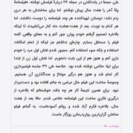
علی مصفا در یادداشتی در مجله ۲۴ دربارهٔ فیلمش نوشته: «فیلمنامهٔ
پلهٔ آخر را هفت سال پیش نوشتم. اما برای ساختنش به هر دری
زدم نشد؛ دوستان تهیه‌کننده هر چند فیلمنامه را دوست داشتند، اما
هر کدام به نوبت، بعد از هفت-هشت ماه کنار می‌کشیدند تا اینکه
بالاخره تصمیم گرفتم خودم پولی جور کنم و به معنای واقعی کلمه
فیلم را مستقل بسازم. چاره‌ای نداشتم جز اینکه از تمام امکانات
استفاده و بلکه سوء استفاده کنم. مجبور شدم نقش اول مرد را خودم
بازی کنم و هنوز هم از این بابت دلخورم. اما نقش اول زن از ابتدا
برای لیلا حاتمی نوشته شده بود. خلاصه طی ۳۷ جلسه فیلمبرداری
کار تمام شد و هنوز هم درگیر مونتاژ و صداگذاری آن هستیم.
وسوسهٔ ساخت این فیلم مثل مرضی به جانم افتاده بود و دست‌بردار
نبود. برای همین نتیجهٔ کار هر چه باشد خوشحالم که بالاخره از
درگیری فکریِ ساخت این فیلمنامه خلاص شدم. حالا بعد از هفت
سال، بالاخره فکرم آزاد شده و روانم آسوده‌است. به گمانم فیلم
ساختن گران‌ترین روان‌درمانی روزگار ماست.
برچسب ها