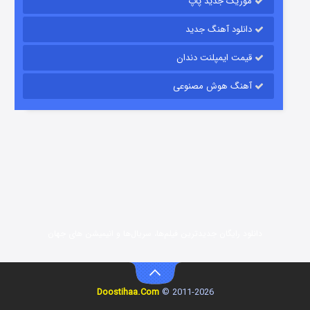
موزیک جدید پاپ
دانلود آهنگ جدید
قیمت ایمپلنت دندان
آهنگ هوش مصنوعی
شوگر فصل ۲
7 (زیرنویس)
قسمت
منتشر شد
دانلود رایگان جدیدترین فیلم‌ها، سریال‌ها و انیمیشن های جهان
خاندان اژدها فصل ۳
Doostihaa.Com
2011-2026 ©
6 (زیرنویس)
قسمت
منتشر شد