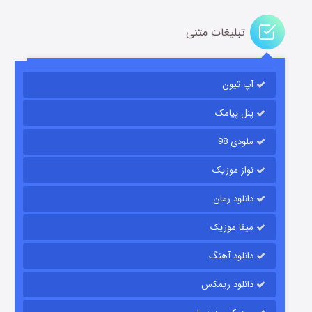
تبلیغات متنی
مردگان متحرک: شهر مرده ۳
2 (زیرنویس)
قسمت
منتشر شد
آپ تیون
پنل پیامک
ملودی 98
نواز موزیک
دانلود رمان
میفا موزیک
شکست استوارت در نجات جهان
دانلود آهنگ
7 (زیرنویس)
قسمت
منتشر شد
دانلود ریمکس