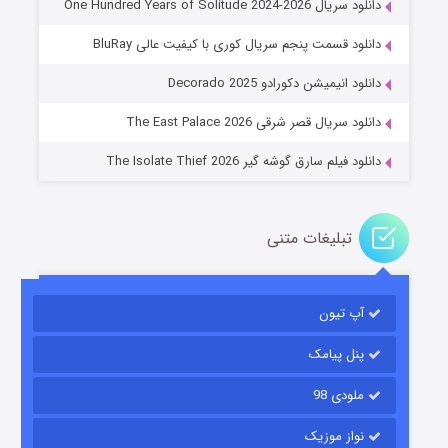
دانلود سریال One Hundred Years of Solitude 2024-2026
دانلود قسمت پنجم سریال کوری با کیفیت عالی BluRay
عملیات آپارتمان
دانلود انیمیشن دکورادو Decorado 2025
۲ (زیرنویس)
قسمت
منتشر شد
دانلود سریال قصر شرقی The East Palace 2026
دانلود فیلم سارق گوشه گیر The Isolate Thief 2026
تبلیغات متنی
آپ تیون
مردگان متحرک: شهر مرده ۳
۲ (زیرنویس)
قسمت
منتشر شد
پنل پیامک
ملودی 98
نواز موزیک