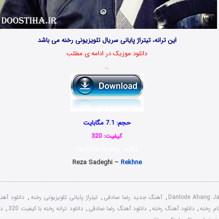
این ترانه، تیتراژ پایانی سریال تلویزیونی رخنه می باشد
دانلود موزیک در ادامه ی مطلب
…
حجم: 7.1 مگابایت
کیفیت: 320
Danlode Ahang Jadid
Reza Sadeghi –
Rekhne
Danlode Ahang Ja
,
آهنگ جدید رضا صادقی
,
تیتراژ پایانی تلویزیونی رخنه
,
دانلود آه
م رخنه
,
دانلود آهنگ رخنه
,
دانلود آهنگ رضا صادقی
,
دانلود ترانه رخنه با کیفیت 320
,
دا