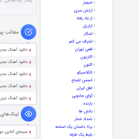
رخنه
,
رضا صادقی
,
کی
احضار
ارتش سری
از یاد رفته
ازازیل
مطالب پی
اسکار
اعتراف می کنم
افعی تهران
دانلود آهنگ جدید
اکازیون
دانلود آهنگ جدید 
اکنون
الکلاسیکو
دانلود آهنگ جدید
انجمن اشباح
دانلود آهنگ جدید
اهل ایران
آوای جادویی
دانلود آهنگ تیترا
بازنده
بالش ها
لینک‌های 
بامداد خمار
برتا: داستان یک اسلحه
سینمای آنلاین دو
بلیط یک‌‌ طرفه