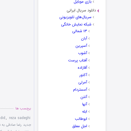
بازی موبایل
دانلود سریال ایرانی
سریال‌های تلویزیونی
شبکه نمایش خانگی
۱۳ شمالی
آبان
آسپرین
آشوب
آفتاب پرست
آقازاده
آکتور
آمرلی
آمستردام
آنتن
آنها
برچسب ها
ابله
did
,
reza sadeghi
ابوطالب
جدید رضا صادقی به نا
اجل معلق