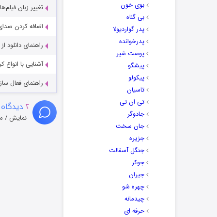
بوی خون
تغییر زبان فیلم‌ها
بی گناه
اضافه کردن صدای 
پدر گواردیولا
پدرخوانده
راهنمای دانلود ا
پوست شیر
آشنایی با انواع ک
پیشگو
پیکولو
راهنمای فعال سازی کیفیت R
تاسیان
تی ان تی
۲
دیدگاه 
جادوگر
نمایش / م
جان سخت
جزیره
جنگل آسفالت
جوکر
جیران
چهره شو
چیدمانه
حرفه ای