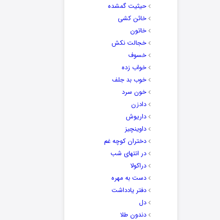
حیثیت گمشده
خائن کشی
خاتون
خجالت نکش
خسوف
خواب زده
خوب بد جلف
خون سرد
دادزن
داریوش
داوینچیز
دختران کوچه غم
در انتهای شب
دراکولا
دست به مهره
دفتر یادداشت
دل
دندون طلا