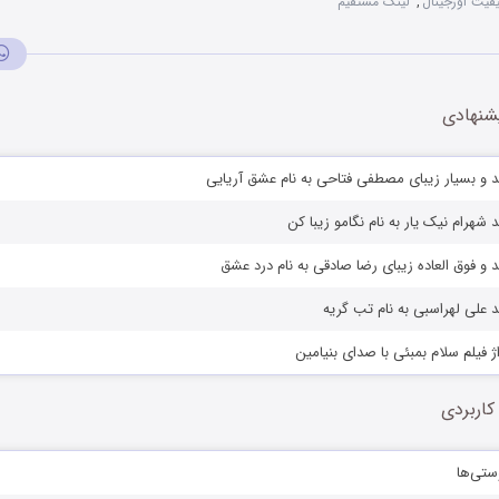
فیت اورجینال
,
لینک مستقیم
شنهادی
 و بسیار زیبای مصطفی فتاحی به نام عشق آریایی
شهرام نیک یار به نام نگامو زیبا کن
 و فوق العاده زیبای رضا صادقی به نام درد عشق
 علی لهراسبی به نام تب گریه
ژ فیلم سلام بمبئی با صدای بنیامین
کاربردی
ستی‌ها