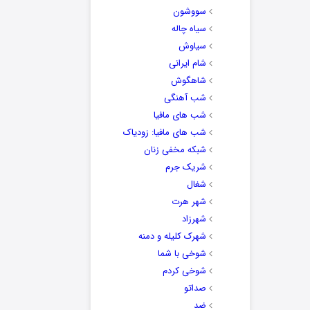
سووشون
سیاه چاله
سیاوش
شام ایرانی
شاهگوش
شب آهنگی
شب های مافیا
شب های مافیا: زودیاک
شبکه مخفی زنان
شریک جرم
شغال
شهر هرت
شهرزاد
شهرک کلیله و دمنه
شوخی با شما
شوخی کردم
صداتو
ضد