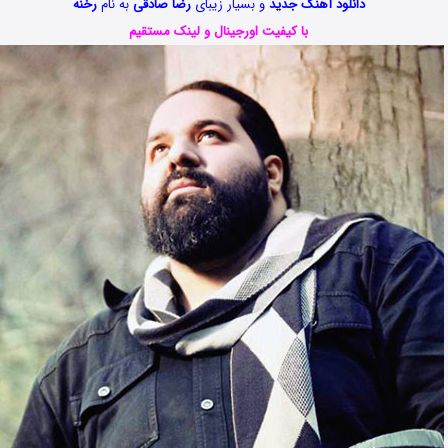
دانلود آهنگ جدید
‏و بسیار زیبای
رضا صادقی‬
به نام
رخنه
با کیفیت اورجینال و لینک مستقیم