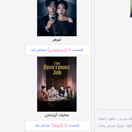
شوهر
۸ (زیرنویس)
قسمت
منتشر شد
عملیات آپارتمان
نگ جدید
,
دانلود آهنگ
۵ (دوبله)
قسمت
منتشر شد
نلود تیتراژ سریال رخنه
,