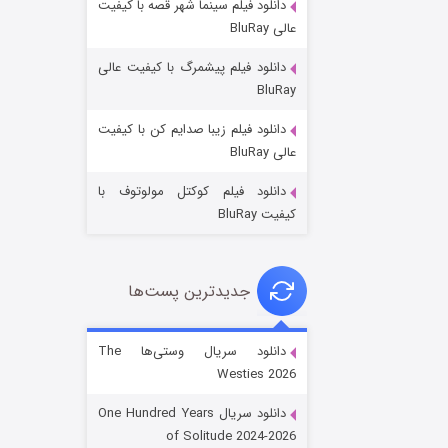
دانلود فیلم سینما شهر قصه با کیفیت
عالی BluRay
دانلود فیلم پیشمرگ با کیفیت عالی
BluRay
دانلود فیلم زیبا صدایم کن با کیفیت
جادوگری در مغولستان
عالی BluRay
۱۴ (زیرنویس)
قسمت
منتشر شد
دانلود فیلم کوکتل مولوتوف با
کیفیت BluRay
جدیدترین پست‌ها
دانلود سریال وستی‌ها The
Westies 2026
باب اسفنجی فصل ۱۷
دانلود سریال One Hundred Years
۶ (زیرنویس)
قسمت
منتشر شد
of Solitude 2024-2026