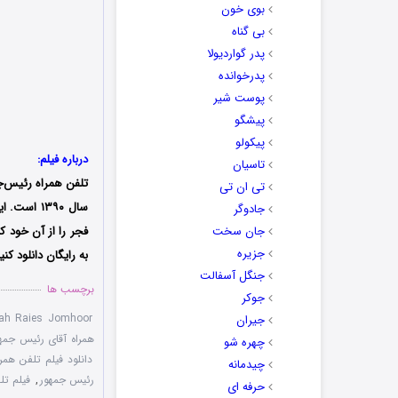
بوی خون
بی گناه
پدر گواردیولا
پدرخوانده
پوست شیر
پیشگو
پیکولو
درباره فیلم:
تاسیان
تلفن همراه رئیس‌ج
تی ان تی
سال ۱۳۹۰ 
جادوگر
جان سخت
فجر را از آن خود ک
جزیره
به رایگان دانلود کنی
جنگل آسفالت
برچسب ها
جوکر
ah Raies Jomhoor
جیران
همراه آقای رئیس جمه
چهره شو
دانلود فیلم تلفن همر
چیدمانه
رئیس جمهور
,
فیلم تل
حرفه ای