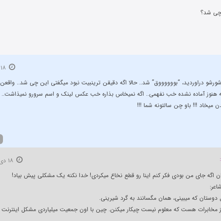
چی شد؟
۱۸ دی ۱۳۹۲
ورشو دراوردید، “بووووووق” شد.. حالا اگه دقیقن ترینبیت نبود میگفتی این چی شد.. واقعن 
 هنوز آماده نشده خب نفهمی.. اگه نمیخاس بذاره خب عکس لینک و اسم سرورو نمیذاشت.. ا
 میخاد !!! باو چن سالتونه شما !!!
۱۸ دی ۱۳۹۲
 اگه جای من بودی فکر کنم اینا رو قطع نخاع میکردی! خدا نکنه یک مشکلی پیش بیاد!
اعر:
دوستان که میبینی، همان مگسانند به گرد شیرینی.
 مخابرات هست که معلوم نیست چیکار میکنن. چین با اون جمعیت میلیاردی مشکل اینترنت ند