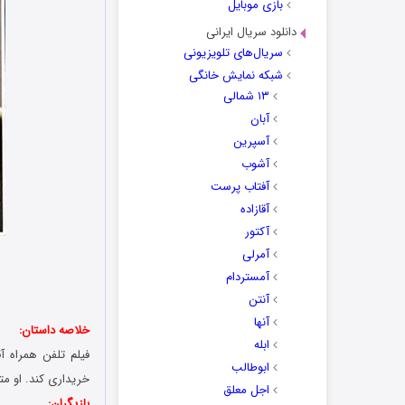
بازی موبایل
دانلود سریال ایرانی
سریال‌های تلویزیونی
شبکه نمایش خانگی
۱۳ شمالی
آبان
آسپرین
آشوب
آفتاب پرست
آقازاده
آکتور
آمرلی
آمستردام
آنتن
آنها
خلاصه داستان:
ابله
فیلم تلفن همراه 
ابوطالب
خریداری کند. او م
اجل معلق
بازیگران: