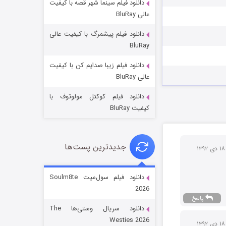
دانلود فیلم سینما شهر قصه با کیفیت
عالی BluRay
دانلود فیلم پیشمرگ با کیفیت عالی
BluRay
دانلود فیلم زیبا صدایم کن با کیفیت
جادوگری در مغولستان
عالی BluRay
14 (زیرنویس)
قسمت
منتشر شد
دانلود فیلم کوکتل مولوتوف با
کیفیت BluRay
جدیدترین پست‌ها
ی ۱۳۹۲
دانلود فیلم سول‌میت Soulm8te
2026
پاسخ
باب اسفنجی فصل ۱۷
دانلود سریال وستی‌ها The
6 (زیرنویس)
قسمت
منتشر شد
Westies 2026
ی ۱۳۹۲