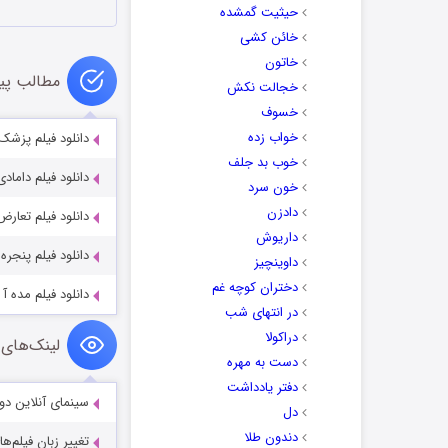
حیثیت گمشده
خائن کشی
خاتون
مطالب پی
خجالت نکش
خسوف
خواب زده
دانلود فیلم پزشک با 
خوب بد جلف
دانلود فیلم داماد
خون سرد
دادزن
دانلود فیلم تعارض با
داریوش
دانلود فیلم پنجره
داوینچیز
دختران کوچه غم
دانلود فیلم مده آ با ک
در انتهای شب
دراکولا
لینک‌های 
دست به مهره
دفتر یادداشت
سینمای آنلاین دو
دل
دندون طلا
تغییر زبان فیلم‌ها