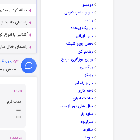
دومینو
اضافه کردن صدای 
دیو و ماه پیشونی
راز بقا
راهنمای دانلود ا
راز یک پرونده
آشنایی با انواع ک
رالی ایرانی
رقص روی شیشه
راهنمای فعال سازی کیفیت R
رهایم کن
روزی روزگاری مریخ
۹۳
دیدگاه
ریکاوری
نمایش / م
رینگو
زار و زندگی
زخم کاری
reza :
ساخت ایران
دمت گرم
سال های دور از خانه
سایه باز
سرگیجه
سقوط
سودا
محمد :