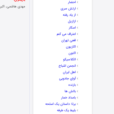
احضار
مهدی هاشمی، اکبر ع
ارتش سری
از یاد رفته
ازازیل
اسکار
اعتراف می کنم
افعی تهران
اکازیون
اکنون
الکلاسیکو
انجمن اشباح
اهل ایران
آوای جادویی
بازنده
بالش ها
بامداد خمار
برتا: داستان یک اسلحه
بلیط یک‌‌ طرفه