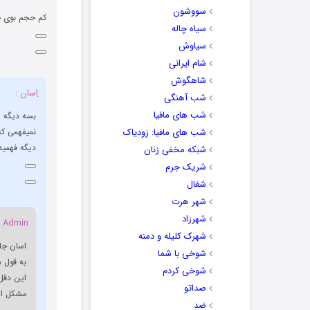
سووشون
کم حجم بوی 
سیاه چاله
سیاوش
شام ایرانی
شاهگوش
اِسان :
شب آهنگی
شب های مافیا
بسه دیگه ش
شب های مافیا: زودیاک
نمیفهمی که
دیگه فهمیدن
شبکه مخفی زنان
شریک جرم
شغال
شهر هرت
شهرزاد
Admin :
شهرک کلیله و دمنه
اسان جان
شوخی با شما
به قول ش
شوخی کردم
این دقل 
صداتو
مشکل از
ضد