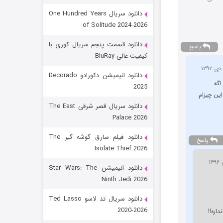
دانلود سریال One Hundred Years
of Solitude 2024-2026
دانلود قسمت پنجم سریال کوری با
پاسخ
کیفیت عالی BluRay
دانلود انیمیشن دکورادو Decorado
اگه
2025
ین چیزام
رویایی برای تو
دانلود سریال قصر شرقی The East
Palace 2026
15 (دوبله)
قسمت
منتشر شد
دانلود فیلم سارق گوشه گیر The
پاسخ
Isolate Thief 2026
دانلود انیمیشن Star Wars: The
Ninth Jedi 2026
دانلود سریال تد لاسو Ted Lasso
2020-2026
اره!!