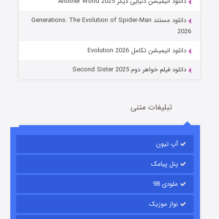
دانلود انیمیشن دنیایی دیگر Another World 2025
جادوگری در مغولستان
دانلود مستند Generations: The Evolution of Spider-Man
14 (زیرنویس)
قسمت
منتشر شد
2026
دانلود انیمیشن تکامل Evolution 2026
دانلود فیلم خواهر دوم Second Sister 2025
تبلیغات متنی
باب اسفنجی فصل ۱۷
آپ تیون
6 (زیرنویس)
قسمت
منتشر شد
پنل پیامک
ملودی 98
نواز موزیک