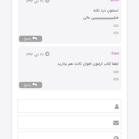
amin :
۲۰ دی ۱۳۹۲
دستتون درد نکنه
خیلییییییییییییییی عالی
پاسخ
hani :
۲۰ دی ۱۳۹۲
لطفا کتاب ارغنون اخوان ثالث هم بذارید
پاسخ