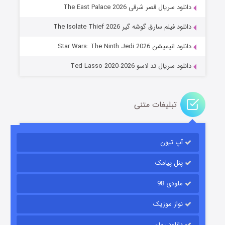
دانلود سریال قصر شرقی The East Palace 2026
جادوگری در مغولستان
دانلود فیلم سارق گوشه گیر The Isolate Thief 2026
۱۴ (زیرنویس)
قسمت
منتشر شد
دانلود انیمیشن Star Wars: The Ninth Jedi 2026
دانلود سریال تد لاسو Ted Lasso 2020-2026
تبلیغات متنی
آپ تیون
باب اسفنجی فصل ۱۷
۶ (زیرنویس)
قسمت
منتشر شد
پنل پیامک
ملودی 98
نواز موزیک
دانلود رمان