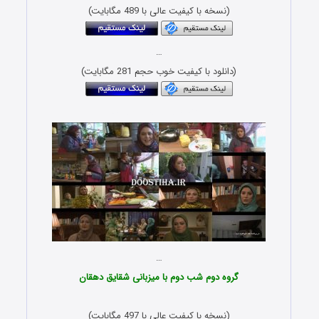
(نسخه با کیفیت عالی با 489 مگابایت)
…
(دانلود با کیفیت خوب حجم 281 مگابایت)
Download Sham Irani Group 2
…
گروه دوم شب دوم با میزبانی شقایق دهقان
(نسخه با کیفیت عالی با 497 مگابایت)