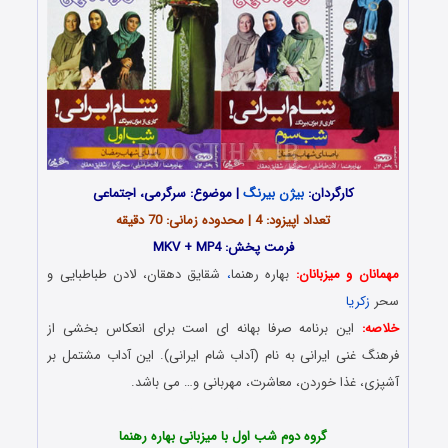
کارگردان:
بیژن بیرنگ
| موضوع: سرگرمی، اجتماعی
تعداد اپیزود: 4 | محدوده زمانی: 70 دقیقه
فرمت پخش: MKV + MP4
مهمانان و میزبانان:
بهاره رهنما
،
شقایق دهقان، لادن طباطبایی و
سحر
زکریا
خلاصه:
این برنامه صرفا بهانه ای است برای انعکاس بخشی از
فرهنگ غنی ایرانی به نام (آداب شام ایرانی). این آداب مشتمل بر
آشپزی، غذا خوردن، معاشرت، مهربانی و… می باشد.
Download Sham Irani
گروه دوم شب اول با میزبانی بهاره رهنما