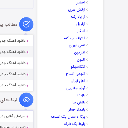
احضار
ارتش سری
از یاد رفته
ازازیل
مطالب پی
اسکار
اعتراف می کنم
دانلود آهنگ جدید
افعی تهران
دانلود آهنگ جدید
اکازیون
اکنون
دانلود آهنگ جدید
الکلاسیکو
انجمن اشباح
دانلود آهنگ جدید 
اهل ایران
دانلود آهنگ جدی
آوای جادویی
بازنده
لینک‌های 
بالش ها
بامداد خمار
سینمای آنلاین دو
برتا: داستان یک اسلحه
بلیط یک‌‌ طرفه
تغییر زبان فیلم‌ها