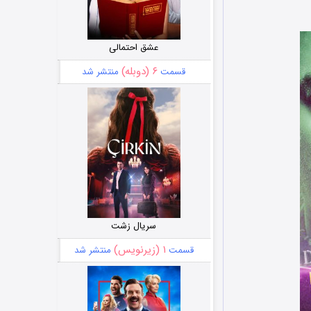
عشق احتمالی
۶ (دوبله)
قسمت
منتشر شد
سریال زشت
۱ (زیرنویس)
قسمت
منتشر شد