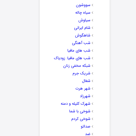
سووشون
سیاه چاله
سیاوش
شام ایرانی
شاهگوش
شب آهنگی
شب های مافیا
شب های مافیا: زودیاک
شبکه مخفی زنان
شریک جرم
شغال
شهر هرت
شهرزاد
شهرک کلیله و دمنه
شوخی با شما
شوخی کردم
صداتو
ضد