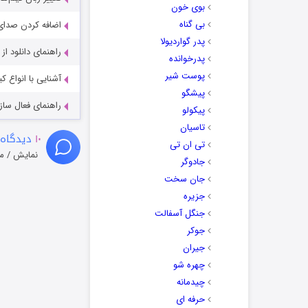
بوی خون
بی گناه
اضافه کردن صدای 
پدر گواردیولا
راهنمای دانلود ا
پدرخوانده
پوست شیر
آشنایی با انواع ک
پیشگو
راهنمای فعال سازی کیفیت R
پیکولو
تاسیان
۱۰
دیدگاه 
تی ان تی
نمایش / م
جادوگر
جان سخت
جزیره
جنگل آسفالت
جوکر
جیران
چهره شو
چیدمانه
حرفه ای