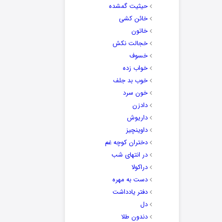
حیثیت گمشده
خائن کشی
خاتون
خجالت نکش
خسوف
خواب زده
خوب بد جلف
خون سرد
دادزن
داریوش
داوینچیز
دختران کوچه غم
در انتهای شب
دراکولا
دست به مهره
دفتر یادداشت
دل
دندون طلا