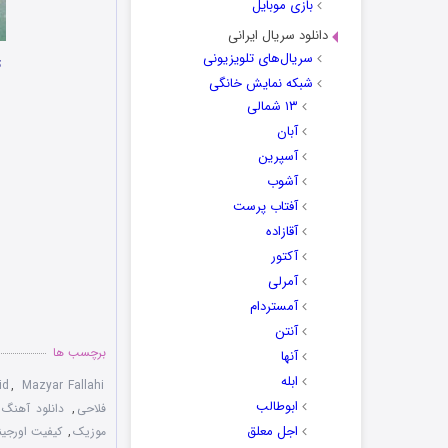
بازی موبایل
دانلود سریال ایرانی
سریال‌های تلویزیونی
ت
شبکه نمایش خانگی
۱۳ شمالی
آبان
آسپرین
آشوب
آفتاب پرست
آقازاده
آکتور
آمرلی
آمستردام
آنتن
برچسب ها
آنها
ابله
id
,
Mazyar Fallahi
ابوطالب
فلاحی
,
دانلود آهنگ
اجل معلق
موزیک
,
کیفیت اورجین