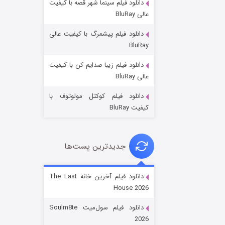
دانلود فیلم سینما شهر قصه با کیفیت
عالی BluRay
دانلود فیلم پیشمرگ با کیفیت عالی
BluRay
دانلود فیلم زیبا صدایم کن با کیفیت
خاندان اژدها فصل ۳
عالی BluRay
۶ (زیرنویس)
قسمت
منتشر شد
دانلود فیلم کوکتل مولوتوف با
کیفیت BluRay
جدیدترین پست‌ها
دانلود فیلم آخرین خانه The Last
House 2026
جادوگری در مغولستان
دانلود فیلم سول‌میت Soulm8te
۱۴ (زیرنویس)
قسمت
منتشر شد
2026