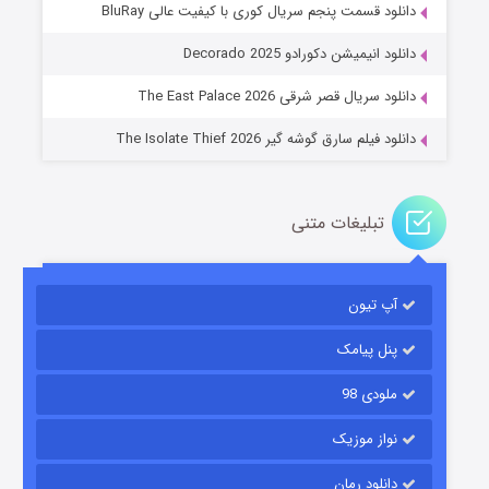
دانلود قسمت پنجم سریال کوری با کیفیت عالی BluRay
عملیات آپارتمان
دانلود انیمیشن دکورادو Decorado 2025
۲ (زیرنویس)
قسمت
منتشر شد
دانلود سریال قصر شرقی The East Palace 2026
دانلود فیلم سارق گوشه گیر The Isolate Thief 2026
تبلیغات متنی
آپ تیون
مردگان متحرک: شهر مرده ۳
۲ (زیرنویس)
قسمت
منتشر شد
پنل پیامک
ملودی 98
نواز موزیک
دانلود رمان